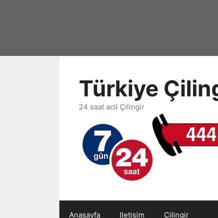
İçeriğe
atla
Türkiye Çili
24 saat acil Çilingir
Anasayfa
Iletisim
Çilingir