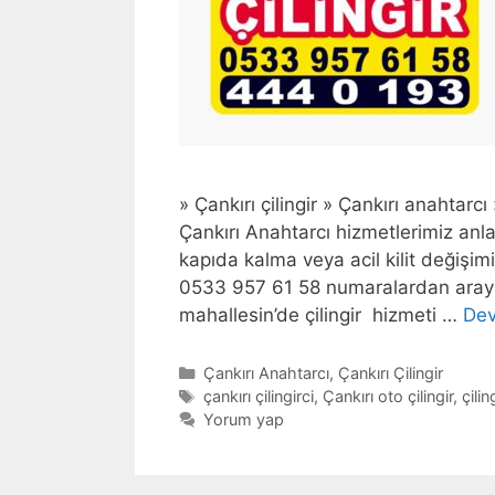
» Çankırı çilingir » Çankırı anahtarcı »
Çankırı Anahtarcı hizmetlerimiz anlaş
kapıda kalma veya acil kilit değişi
0533 957 61 58 numaralardan arayabi
mahallesin’de çilingir hizmeti …
Dev
Kategoriler
Çankırı Anahtarcı
,
Çankırı Çilingir
Etiketler
çankırı çilingirci
,
Çankırı oto çilingir
,
çilin
Yorum yap