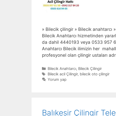
» Bilecik çilingir » Bilecik anahtarcı » 
Bilecik Anahtarcı hizmetinden yarar
da dahil 4440193 veya 0533 957 615
Anahtarcı Bilecik ilimizin her mahal
profesyonel olan çilingir ustaları a
Kategoriler
Bilecik Anahtarcı
,
Bilecik Çilingir
Etiketler
Bilecik acil Çilingir
,
bilecik oto çilingir
Yorum yap
Balıkesir Çilingir Te