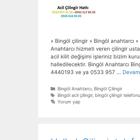
» Bingöl çilingir » Bingöl anahtarcı » 
Anahtarcı hizmeti veren çilingir us
acil kilit değişimi işleriniz bizim k
halledilecektir. Bingöl Anahtarcı Bi
4440193 ve ya 0533 957 …
Devam
Kategoriler
Bingöl Anahtarcı
,
Bingöl Çilingir
Etiketler
Bingöl acil çilingir
,
bingöl çilingir telefon
Yorum yap