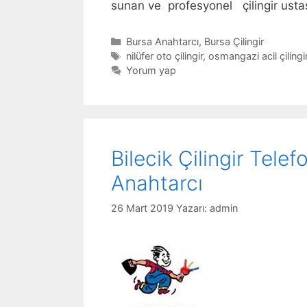
sunan ve profesyonel çilingir usta
Kategoriler
Bursa Anahtarcı
,
Bursa Çilingir
Etiketler
nilüfer oto çilingir
,
osmangazi acil çilingi
Yorum yap
Bilecik Çilingir Tele
Anahtarcı
26 Mart 2019
Yazarı:
admin