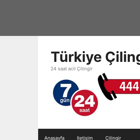
İçeriğe
atla
Türkiye Çili
24 saat acil Çilingir
Anasayfa
Iletisim
Çilingir