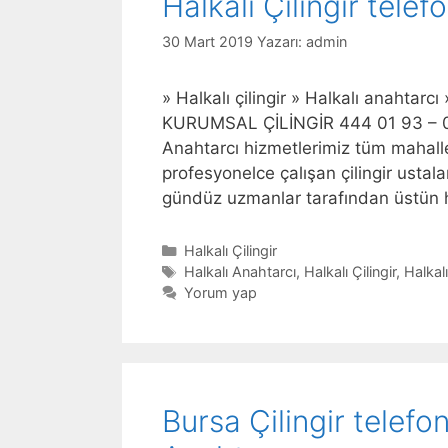
Halkalı Çilingir tele
30 Mart 2019
Yazarı:
admin
» Halkalı çilingir » Halkalı anahtarcı
KURUMSAL ÇİLİNGİR 444 01 93 – 054
Anahtarcı hizmetlerimiz tüm mahall
profesyonelce çalışan çilingir ustalar
gündüz uzmanlar tarafından üstün
Kategoriler
Halkalı Çilingir
Etiketler
Halkalı Anahtarcı
,
Halkalı Çilingir
,
Halkalı
Yorum yap
Bursa Çilingir telef