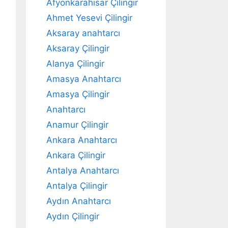
Afyonkarahisar Çilingir
Ahmet Yesevi Çilingir
Aksaray anahtarcı
Aksaray Çilingir
Alanya Çilingir
Amasya Anahtarcı
Amasya Çilingir
Anahtarcı
Anamur Çilingir
Ankara Anahtarcı
Ankara Çilingir
Antalya Anahtarcı
Antalya Çilingir
Aydın Anahtarcı
Aydın Çilingir