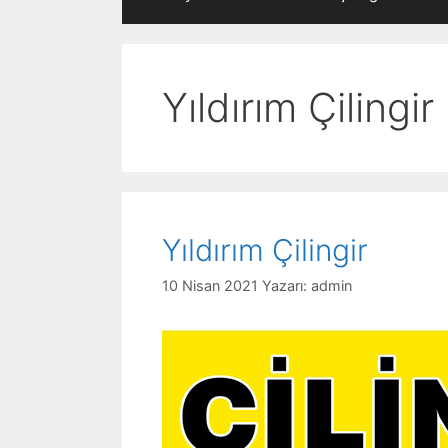
Yıldırım Çilingir
Yıldırım Çilingir
10 Nisan 2021
Yazarı:
admin