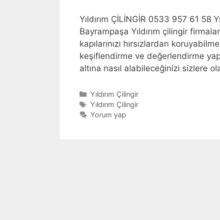
Yıldırım ÇİLİNGİR 0533 957 61 58 Y
Bayrampaşa Yıldırım çilingir firmala
kapılarınızı hırsızlardan koruyabilme
keşiflendirme ve değerlendirme yapm
altına nasıl alabileceğinizi sizlere 
Kategoriler
Yıldırım Çilingir
Etiketler
Yıldırım Çilingir
Yorum yap