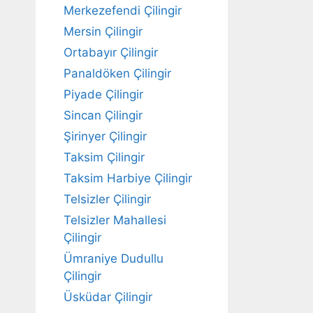
Merkezefendi Çilingir
Mersin Çilingir
Ortabayır Çilingir
Panaldöken Çilingir
Piyade Çilingir
Sincan Çilingir
Şirinyer Çilingir
Taksim Çilingir
Taksim Harbiye Çilingir
Telsizler Çilingir
Telsizler Mahallesi
Çilingir
Ümraniye Dudullu
Çilingir
Üsküdar Çilingir