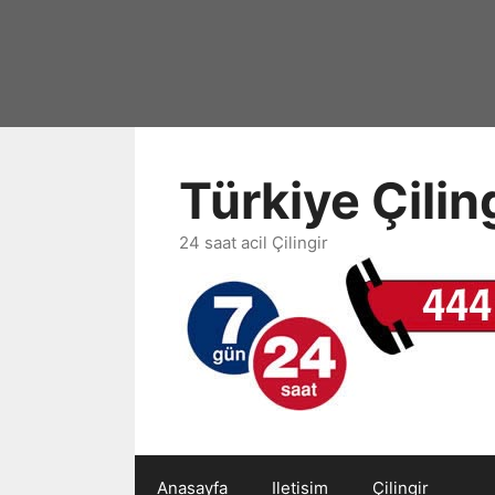
İçeriğe
atla
Türkiye Çili
24 saat acil Çilingir
Anasayfa
Iletisim
Çilingir