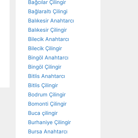
Bağcılar Çilingir
Bağlaraltı Çilingi
Balıkesir Anahtarcı
Balıkesir Çilingir
Bilecik Anahtarcı
Bilecik Çilingir
Bingöl Anahtarcı
Bingöl Çilingir
Bitlis Anahtarcı
Bitlis Çilingir
Bodrum Çilingir
Bomonti Çilingir
Buca çilingir
Burhaniye Çilingir
Bursa Anahtarcı