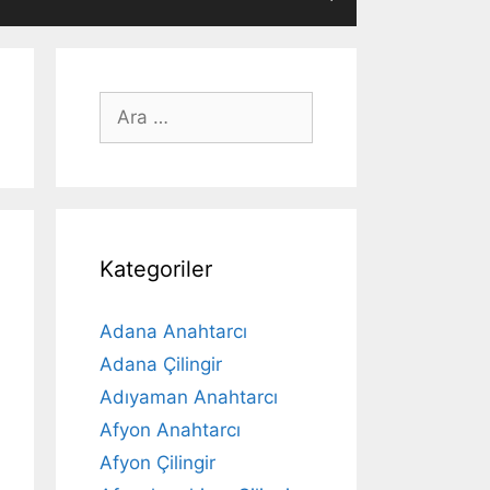
için
ara
Kategoriler
Adana Anahtarcı
Adana Çilingir
Adıyaman Anahtarcı
Afyon Anahtarcı
Afyon Çilingir