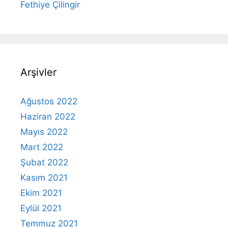
Fethiye Çilingir
Arşivler
Ağustos 2022
Haziran 2022
Mayıs 2022
Mart 2022
Şubat 2022
Kasım 2021
Ekim 2021
Eylül 2021
Temmuz 2021