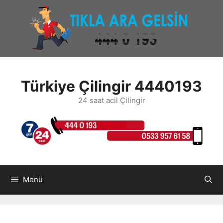
İçeriğe
atla
Türkiye Çilingir 4440193
24 saat acil Çilingir
Menü