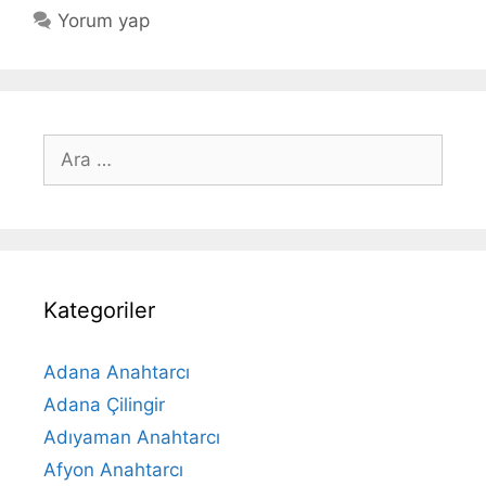
Yorum yap
için
ara
Kategoriler
Adana Anahtarcı
Adana Çilingir
Adıyaman Anahtarcı
Afyon Anahtarcı