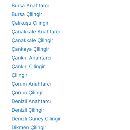
Bursa Anahtarcı
Bursa Çilingir
Çalıkuşu Çilingir
Çanakkale Anahtarcı
Çanakkale Çilingir
Çankaya Çilingir
Çankırı Anahtarcı
Çankırı Çilingir
Çilingir
Çorum Anahtarcı
Çorum Çilingir
Denizli Anahtarcı
Denizli Çilingir
Denizli Güney Çilingir
Dikmen Çilingir