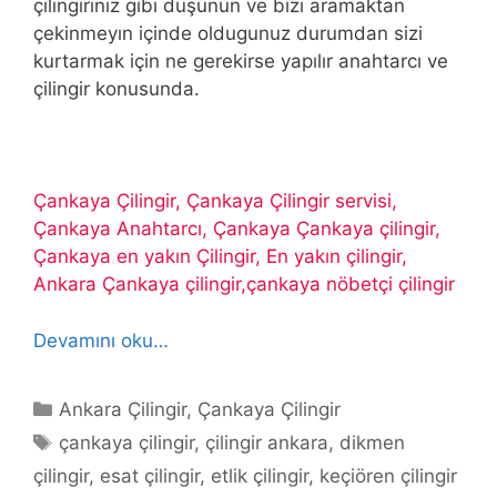
çilingiriniz gibi düşünün ve bizi aramaktan
çekinmeyın içinde oldugunuz durumdan sizi
kurtarmak için ne gerekirse yapılır anahtarcı ve
çilingir konusunda.
Çankaya Çilingir, Çankaya Çilingir servisi,
Çankaya Anahtarcı, Çankaya Çankaya çilingir,
Çankaya en yakın Çilingir, En yakın çilingir,
Ankara Çankaya çilingir,çankaya nöbetçi çilingir
Devamını oku…
Kategoriler
Ankara Çilingir
,
Çankaya Çilingir
Etiketler
çankaya çilingir
,
çilingir ankara
,
dikmen
çilingir
,
esat çilingir
,
etlik çilingir
,
keçiören çilingir