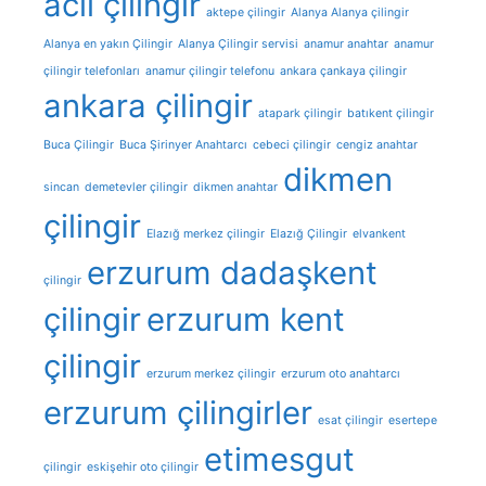
acil çilingir
aktepe çilingir
Alanya Alanya çilingir
Alanya en yakın Çilingir
Alanya Çilingir servisi
anamur anahtar
anamur
çilingir telefonları
anamur çilingir telefonu
ankara çankaya çilingir
ankara çilingir
atapark çilingir
batıkent çilingir
Buca Çilingir
Buca Şirinyer Anahtarcı
cebeci çilingir
cengiz anahtar
dikmen
sincan
demetevler çilingir
dikmen anahtar
çilingir
Elazığ merkez çilingir
Elazığ Çilingir
elvankent
erzurum dadaşkent
çilingir
çilingir
erzurum kent
çilingir
erzurum merkez çilingir
erzurum oto anahtarcı
erzurum çilingirler
esat çilingir
esertepe
etimesgut
çilingir
eskişehir oto çilingir