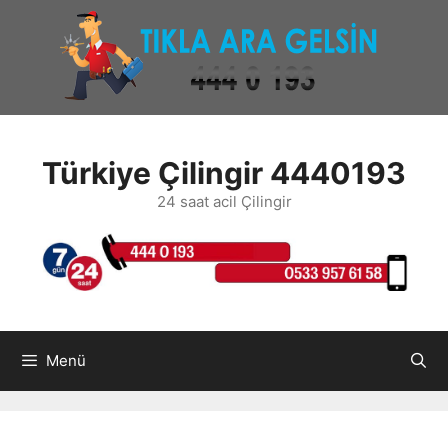
İçeriğe
atla
Türkiye Çilingir 4440193
24 saat acil Çilingir
Menü