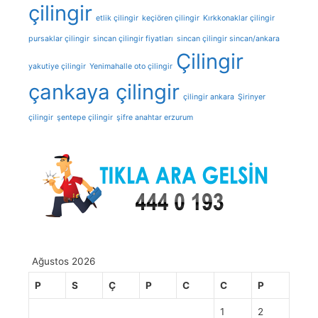
çilingir
etlik çilingir
keçiören çilingir
Kırkkonaklar çilingir
pursaklar çilingir
sincan çilingir fiyatları
sincan çilingir sincan/ankara
Çilingir
yakutiye çilingir
Yenimahalle oto çilingir
çankaya çilingir
çilingir ankara
Şirinyer
çilingir
şentepe çilingir
şifre anahtar erzurum
Ağustos 2026
P
S
Ç
P
C
C
P
1
2