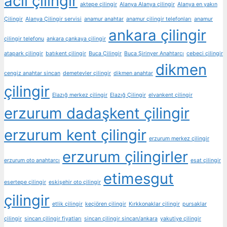
acil çilingir
aktepe çilingir
Alanya Alanya çilingir
Alanya en yakın
Çilingir
Alanya Çilingir servisi
anamur anahtar
anamur çilingir telefonları
anamur
ankara çilingir
çilingir telefonu
ankara çankaya çilingir
atapark çilingir
batıkent çilingir
Buca Çilingir
Buca Şirinyer Anahtarcı
cebeci çilingir
dikmen
cengiz anahtar sincan
demetevler çilingir
dikmen anahtar
çilingir
Elazığ merkez çilingir
Elazığ Çilingir
elvankent çilingir
erzurum dadaşkent çilingir
erzurum kent çilingir
erzurum merkez çilingir
erzurum çilingirler
erzurum oto anahtarcı
esat çilingir
etimesgut
esertepe çilingir
eskişehir oto çilingir
çilingir
etlik çilingir
keçiören çilingir
Kırkkonaklar çilingir
pursaklar
çilingir
sincan çilingir fiyatları
sincan çilingir sincan/ankara
yakutiye çilingir