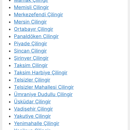
Mamak Çilingir
Memişli Çilingir
Merkezefendi Çilingir
Mersin Çilingir
Ortabayır Çilingir
Panaldöken Çilingir
Piyade Çilingir
Sincan Çilingir
Şirinyer Çilingir
Taksim Çilingir
Taksim Harbiye Çilingir
Telsizler Çilingir
Telsizler Mahallesi Çilingir
Ümraniye Dudullu Çilingir
Üsküdar Çilingir
Vadişehir Çilingir
Yakutiye Çilingir
Yenimahalle Çilingir