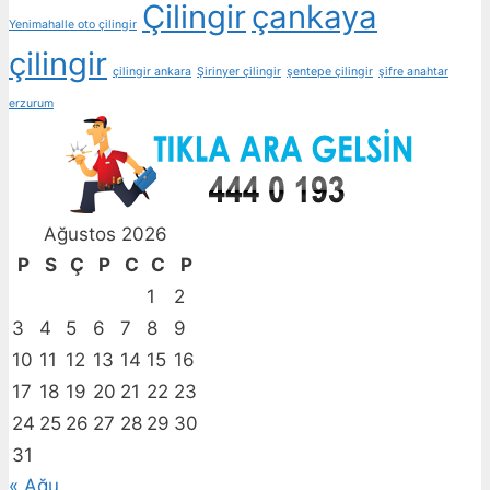
Çilingir
çankaya
Yenimahalle oto çilingir
çilingir
çilingir ankara
Şirinyer çilingir
şentepe çilingir
şifre anahtar
erzurum
Ağustos 2026
P
S
Ç
P
C
C
P
1
2
3
4
5
6
7
8
9
10
11
12
13
14
15
16
17
18
19
20
21
22
23
24
25
26
27
28
29
30
31
« Ağu