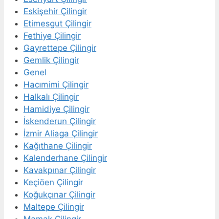
Eskişehir Çilingir
Etimesgut Çilingir
Fethiye Çilingir
Gayrettepe Çilingir
Gemlik Çilingir
Genel
Hacımimi Çilingir
Halkalı Çilingir
Hamidiye Çilingir
İskenderun Çilingir
İzmir Aliaga Çilingir
Kağıthane Çilingir
Kalenderhane Çilingir
Kavakpınar Çilingir
Keçiöen Çilingir
Koğukçınar Çilingir
Maltepe Çilingir