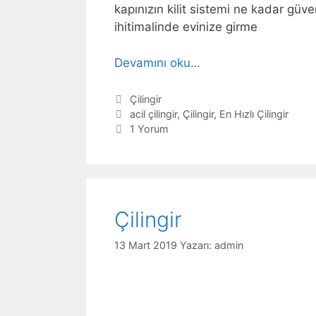
kapınızın kilit sistemi ne kadar güv
ihitimalinde evinize girme
Devamını oku…
Kategoriler
Çilingir
Etiketler
acil çilingir
,
Çilingir
,
En Hızlı Çilingir
1 Yorum
Çilingir
13 Mart 2019
Yazarı:
admin