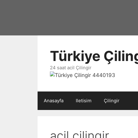
İçeriğe
atla
Türkiye Çili
24 saat acil Çilingir
Anasayfa
Iletisim
Çilingir
acil çilingir