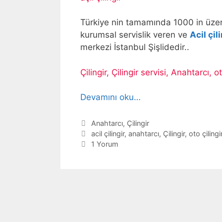
Türkiye nin tamamında 1000 in üzeri
kurumsal servislik veren ve
Acil çil
merkezi İstanbul Şişlidedir..
Çilingir, Çilingir servisi, Anahtarcı, ot
Devamını oku…
Kategoriler
Anahtarcı
,
Çilingir
Etiketler
acil çilingir
,
anahtarcı
,
Çilingir
,
oto çilingi
1 Yorum