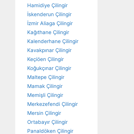
Hamidiye Çilingir
İskenderun Çilingir
İzmir Aliaga Çilingir
Kağıthane Çilingir
Kalenderhane Çilingir
Kavakpınar Çilingir
Keçiöen Çilingir
Koğukçınar Çilingir
Maltepe Çilingir
Mamak Çilingir
Memişli Çilingir
Merkezefendi Çilingir
Mersin Çilingir
Ortabayır Çilingir
Panaldöken Çilingir