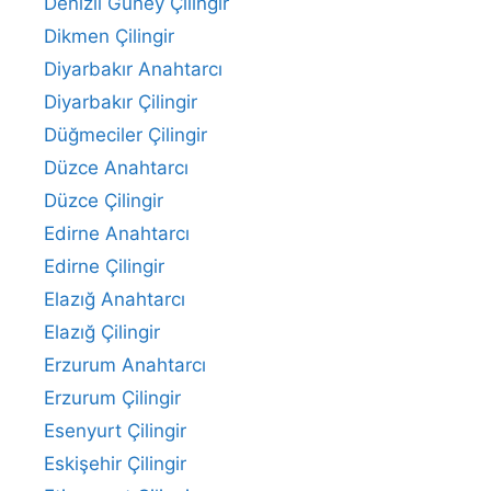
Denizli Güney Çilingir
Dikmen Çilingir
Diyarbakır Anahtarcı
Diyarbakır Çilingir
Düğmeciler Çilingir
Düzce Anahtarcı
Düzce Çilingir
Edirne Anahtarcı
Edirne Çilingir
Elazığ Anahtarcı
Elazığ Çilingir
Erzurum Anahtarcı
Erzurum Çilingir
Esenyurt Çilingir
Eskişehir Çilingir