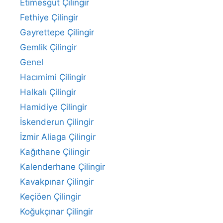
Etimesgut Çilingir
Fethiye Çilingir
Gayrettepe Çilingir
Gemlik Çilingir
Genel
Hacımimi Çilingir
Halkalı Çilingir
Hamidiye Çilingir
İskenderun Çilingir
İzmir Aliaga Çilingir
Kağıthane Çilingir
Kalenderhane Çilingir
Kavakpınar Çilingir
Keçiöen Çilingir
Koğukçınar Çilingir