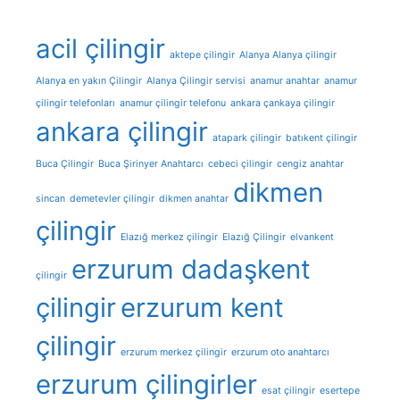
acil çilingir
aktepe çilingir
Alanya Alanya çilingir
Alanya en yakın Çilingir
Alanya Çilingir servisi
anamur anahtar
anamur
çilingir telefonları
anamur çilingir telefonu
ankara çankaya çilingir
ankara çilingir
atapark çilingir
batıkent çilingir
Buca Çilingir
Buca Şirinyer Anahtarcı
cebeci çilingir
cengiz anahtar
dikmen
sincan
demetevler çilingir
dikmen anahtar
çilingir
Elazığ merkez çilingir
Elazığ Çilingir
elvankent
erzurum dadaşkent
çilingir
çilingir
erzurum kent
çilingir
erzurum merkez çilingir
erzurum oto anahtarcı
erzurum çilingirler
esat çilingir
esertepe