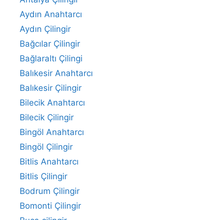
Aydın Anahtarcı
Aydın Çilingir
Bağcılar Çilingir
Bağlaraltı Çilingi
Balıkesir Anahtarcı
Balıkesir Çilingir
Bilecik Anahtarcı
Bilecik Çilingir
Bingöl Anahtarcı
Bingöl Çilingir
Bitlis Anahtarcı
Bitlis Çilingir
Bodrum Çilingir
Bomonti Çilingir