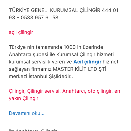
TÜRKİYE GENELİ KURUMSAL ÇİLİNGİR 444 01
93 – 0533 957 61 58
açil çilingir
Türkiye nin tamamında 1000 in üzerinde
Anahtarcı şubesi ile Kurumsal Çilingir hizmeti
kurumsal servislik veren ve
Acil çilingir
hizmeti
sağlayan firmamız MASTER KİLİT LTD ŞTİ
merkezi İstanbul Şişlidedir..
Çilingir, Çilingir servisi, Anahtarcı, oto çilingir, en
yakın Çilingir
Devamını oku…
Kategoriler