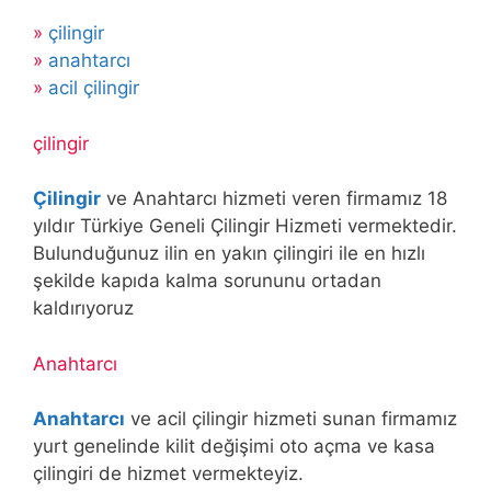
»
çilingir
»
anahtarcı
»
acil çilingir
çilingir
Çilingir
ve Anahtarcı hizmeti veren firmamız 18
yıldır Türkiye Geneli Çilingir Hizmeti vermektedir.
Bulunduğunuz ilin en yakın çilingiri ile en hızlı
şekilde kapıda kalma sorununu ortadan
kaldırıyoruz
Anahtarcı
Anahtarcı
ve acil çilingir hizmeti sunan firmamız
yurt genelinde kilit değişimi oto açma ve kasa
çilingiri de hizmet vermekteyiz.