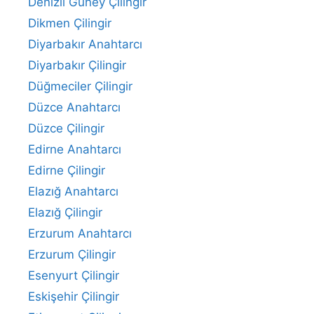
Denizli Güney Çilingir
Dikmen Çilingir
Diyarbakır Anahtarcı
Diyarbakır Çilingir
Düğmeciler Çilingir
Düzce Anahtarcı
Düzce Çilingir
Edirne Anahtarcı
Edirne Çilingir
Elazığ Anahtarcı
Elazığ Çilingir
Erzurum Anahtarcı
Erzurum Çilingir
Esenyurt Çilingir
Eskişehir Çilingir