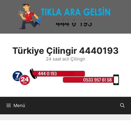
İçeriğe
atla
Türkiye Çilingir 4440193
24 saat acil Çilingir
Menü