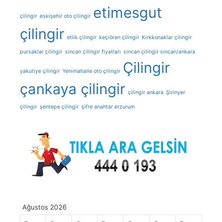
etimesgut
çilingir
eskişehir oto çilingir
çilingir
etlik çilingir
keçiören çilingir
Kırkkonaklar çilingir
pursaklar çilingir
sincan çilingir fiyatları
sincan çilingir sincan/ankara
Çilingir
yakutiye çilingir
Yenimahalle oto çilingir
çankaya çilingir
çilingir ankara
Şirinyer
çilingir
şentepe çilingir
şifre anahtar erzurum
Ağustos 2026