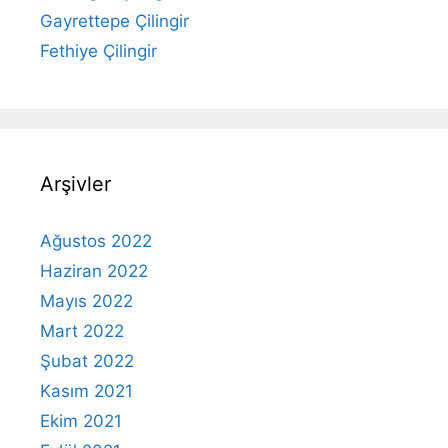
Gayrettepe Çilingir
Fethiye Çilingir
Arşivler
Ağustos 2022
Haziran 2022
Mayıs 2022
Mart 2022
Şubat 2022
Kasım 2021
Ekim 2021