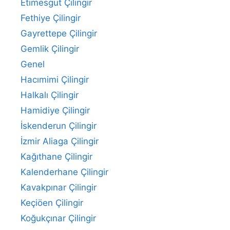
Etimesgut Çilingir
Fethiye Çilingir
Gayrettepe Çilingir
Gemlik Çilingir
Genel
Hacımimi Çilingir
Halkalı Çilingir
Hamidiye Çilingir
İskenderun Çilingir
İzmir Aliaga Çilingir
Kağıthane Çilingir
Kalenderhane Çilingir
Kavakpınar Çilingir
Keçiöen Çilingir
Koğukçınar Çilingir