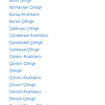
Buca çilingir
Burhaniye Çilingir
Bursa Anahtarcı
Bursa Çilingir
Çalıkuşu Çilingir
Çanakkale Anahtarcı
Çanakkale Çilingir
Çankaya Çilingir
Çankırı Anahtarcı
Çankırı Çilingir
Çilingir
Çorum Anahtarcı
Çorum Çilingir
Denizli Anahtarcı
Denizli Çilingir