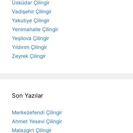
Üsküdar Çilingir
Vadişehir Çilingir
Yakutiye Çilingir
Yenimahalle Çilingir
Yeşilova Çilingir
Yıldırım Çilingir
Zeyrek Çilingir
Son Yazılar
Merkezefendi Çilingir
Ahmet Yesevi Çilingir
Malazgirt Çilingir