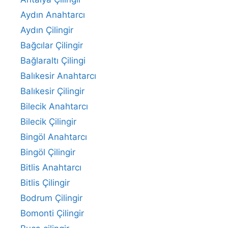
Aydın Anahtarcı
Aydın Çilingir
Bağcılar Çilingir
Bağlaraltı Çilingi
Balıkesir Anahtarcı
Balıkesir Çilingir
Bilecik Anahtarcı
Bilecik Çilingir
Bingöl Anahtarcı
Bingöl Çilingir
Bitlis Anahtarcı
Bitlis Çilingir
Bodrum Çilingir
Bomonti Çilingir