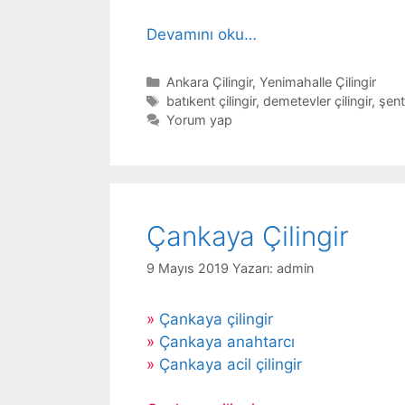
Devamını oku…
Kategoriler
Ankara Çilingir
,
Yenimahalle Çilingir
Etiketler
batıkent çilingir
,
demetevler çilingir
,
şent
Yorum yap
Çankaya Çilingir
9 Mayıs 2019
Yazarı:
admin
»
Çankaya çilingir
»
Çankaya anahtarcı
»
Çankaya acil çilingir