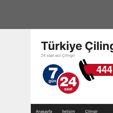
İçeriğe
atla
Türkiye Çili
24 saat acil Çilingir
Anasayfa
Iletisim
Çilingir