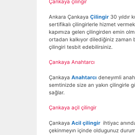
Çankaya çilingir
Ankara Çankaya
Çilingir
30 yıldır k
sertifikalı çilingirlerle hizmet verm
kapımıza gelen çilingirden emin ol
ortadan kalkıyor dilediğiniz zaman
çilingiri tesbit edebilirsiniz.
Çankaya Anahtarcı
Çankaya
Anahtarcı
deneyımli anaht
semtinizde size an yakın çilingirle
sağlar.
Çankaya açil çilingir
Çankaya
Acil çilingir
ihtiyac anında
çekinmeyın içinde oldugunuz durumda