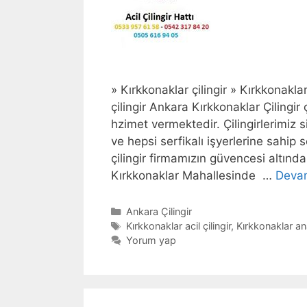
» Kırkkonaklar çilingir » Kırkkonaklar
çilingir Ankara Kırkkonaklar Çilingi
hzimet vermektedir. Çilingirlerimiz 
ve hepsi serfikalı işyerlerine sahip 
çilingir firmamızın güvencesi altınd
Kırkkonaklar Mahallesinde …
Deva
Kategoriler
Ankara Çilingir
Etiketler
Kırkkonaklar acil çilingir
,
Kırkkonaklar an
Yorum yap