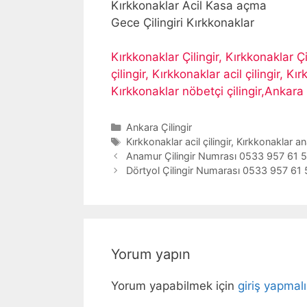
Kırkkonaklar Acil Kasa açma
Gece Çilingiri Kırkkonaklar
Kırkkonaklar Çilingir, Kırkkonaklar Ç
çilingir, Kırkkonaklar acil çilingir, K
Kırkkonaklar nöbetçi çilingir,Ankara 
Kategoriler
Ankara Çilingir
Etiketler
Kırkkonaklar acil çilingir
,
Kırkkonaklar an
Yazı
Anamur Çilingir Numrası 0533 957 61 
dolaşımı
Dörtyol Çilingir Numarası 0533 957 61 
Yorum yapın
Yorum yapabilmek için
giriş yapmalı