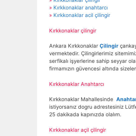
»
Kırkkonaklar çilingir
»
Kırkkonaklar anahtarcı
»
Kırkkonaklar acil çilingir
Kırkkonaklar çilingir
Ankara Kırkkonaklar
Çilingir
çankaya
vermektedir. Çilingirlerimiz sitemim
serfikalı işyerlerine sahip seyyar ola
firmamızın güvencesi altında sizele
Kırkkonaklar Anahtarcı
Kırkkonaklar Mahallesinde
Anahta
istiyorsanız dogru adrestesiniz L
25 dakikada kapınızda olalım.
Kırkkonaklar açil çilingir