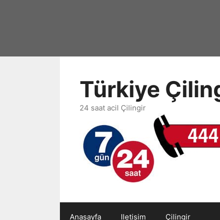
İçeriğe
atla
Türkiye Çili
24 saat acil Çilingir
Anasayfa
Iletisim
Çilingir