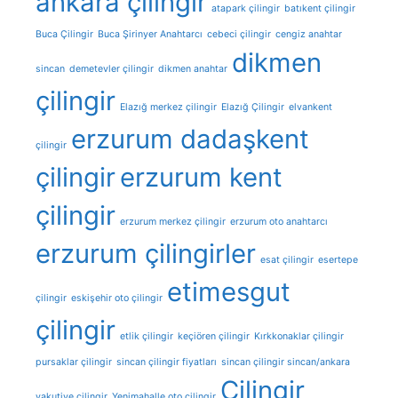
ankara çilingir
atapark çilingir
batıkent çilingir
Buca Çilingir
Buca Şirinyer Anahtarcı
cebeci çilingir
cengiz anahtar
dikmen
sincan
demetevler çilingir
dikmen anahtar
çilingir
Elazığ merkez çilingir
Elazığ Çilingir
elvankent
erzurum dadaşkent
çilingir
çilingir
erzurum kent
çilingir
erzurum merkez çilingir
erzurum oto anahtarcı
erzurum çilingirler
esat çilingir
esertepe
etimesgut
çilingir
eskişehir oto çilingir
çilingir
etlik çilingir
keçiören çilingir
Kırkkonaklar çilingir
pursaklar çilingir
sincan çilingir fiyatları
sincan çilingir sincan/ankara
Çilingir
yakutiye çilingir
Yenimahalle oto çilingir