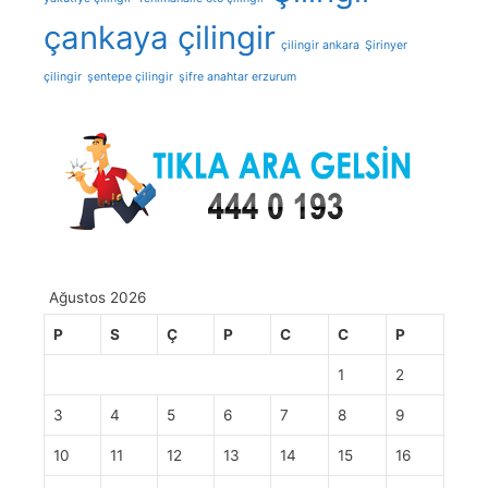
çankaya çilingir
çilingir ankara
Şirinyer
çilingir
şentepe çilingir
şifre anahtar erzurum
Ağustos 2026
P
S
Ç
P
C
C
P
1
2
3
4
5
6
7
8
9
10
11
12
13
14
15
16