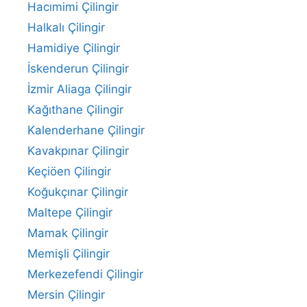
Hacımimi Çilingir
Halkalı Çilingir
Hamidiye Çilingir
İskenderun Çilingir
İzmir Aliaga Çilingir
Kağıthane Çilingir
Kalenderhane Çilingir
Kavakpınar Çilingir
Keçiöen Çilingir
Koğukçınar Çilingir
Maltepe Çilingir
Mamak Çilingir
Memişli Çilingir
Merkezefendi Çilingir
Mersin Çilingir