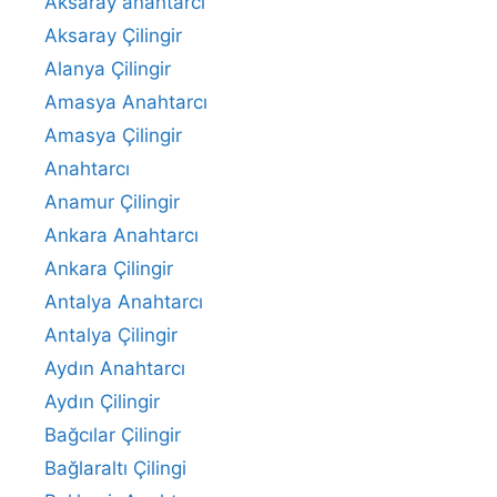
Aksaray anahtarcı
Aksaray Çilingir
Alanya Çilingir
Amasya Anahtarcı
Amasya Çilingir
Anahtarcı
Anamur Çilingir
Ankara Anahtarcı
Ankara Çilingir
Antalya Anahtarcı
Antalya Çilingir
Aydın Anahtarcı
Aydın Çilingir
Bağcılar Çilingir
Bağlaraltı Çilingi