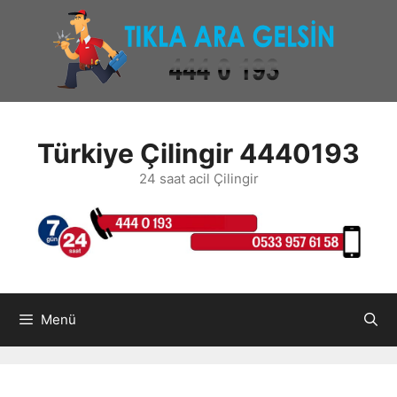
İçeriğe
atla
Türkiye Çilingir 4440193
24 saat acil Çilingir
Menü