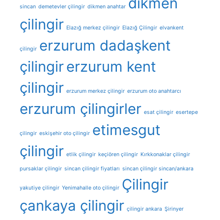
dikmen
sincan
demetevler çilingir
dikmen anahtar
çilingir
Elazığ merkez çilingir
Elazığ Çilingir
elvankent
erzurum dadaşkent
çilingir
çilingir
erzurum kent
çilingir
erzurum merkez çilingir
erzurum oto anahtarcı
erzurum çilingirler
esat çilingir
esertepe
etimesgut
çilingir
eskişehir oto çilingir
çilingir
etlik çilingir
keçiören çilingir
Kırkkonaklar çilingir
pursaklar çilingir
sincan çilingir fiyatları
sincan çilingir sincan/ankara
Çilingir
yakutiye çilingir
Yenimahalle oto çilingir
çankaya çilingir
çilingir ankara
Şirinyer