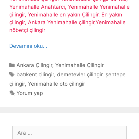
Yenimahalle Anahtarcı, Yenimahalle Yenimahalle
çilingir, Yenimahalle en yakın Çilingir, En yakın
çilingir, Ankara Yenimahalle çilingir,Yenimahalle
nöbetçi çilingir
Devamını oku…
Kategoriler
Ankara Çilingir
,
Yenimahalle Çilingir
Etiketler
batıkent çilingir
,
demetevler çilingir
,
şentepe
çilingir
,
Yenimahalle oto çilingir
Yorum yap
için
ara