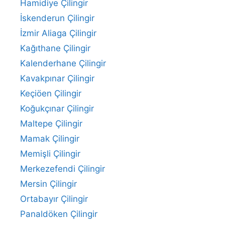
Hamidiye Çilingir
İskenderun Çilingir
İzmir Aliaga Çilingir
Kağıthane Çilingir
Kalenderhane Çilingir
Kavakpınar Çilingir
Keçiöen Çilingir
Koğukçınar Çilingir
Maltepe Çilingir
Mamak Çilingir
Memişli Çilingir
Merkezefendi Çilingir
Mersin Çilingir
Ortabayır Çilingir
Panaldöken Çilingir