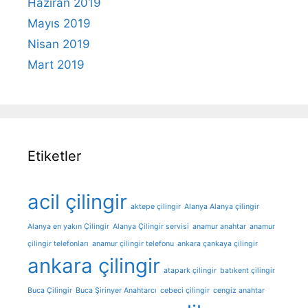
Haziran 2019
Mayıs 2019
Nisan 2019
Mart 2019
Etiketler
acil çilingir
aktepe çilingir
Alanya Alanya çilingir
Alanya en yakın Çilingir
Alanya Çilingir servisi
anamur anahtar
anamur
çilingir telefonları
anamur çilingir telefonu
ankara çankaya çilingir
ankara çilingir
atapark çilingir
batıkent çilingir
Buca Çilingir
Buca Şirinyer Anahtarcı
cebeci çilingir
cengiz anahtar