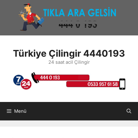
İçeriğe
atla
Türkiye Çilingir 4440193
24 saat acil Çilingir
Menü