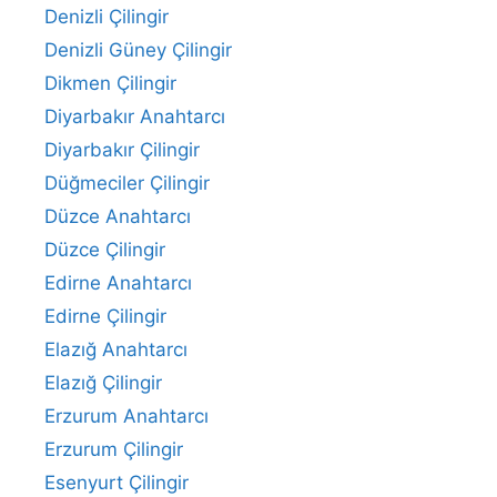
Denizli Çilingir
Denizli Güney Çilingir
Dikmen Çilingir
Diyarbakır Anahtarcı
Diyarbakır Çilingir
Düğmeciler Çilingir
Düzce Anahtarcı
Düzce Çilingir
Edirne Anahtarcı
Edirne Çilingir
Elazığ Anahtarcı
Elazığ Çilingir
Erzurum Anahtarcı
Erzurum Çilingir
Esenyurt Çilingir