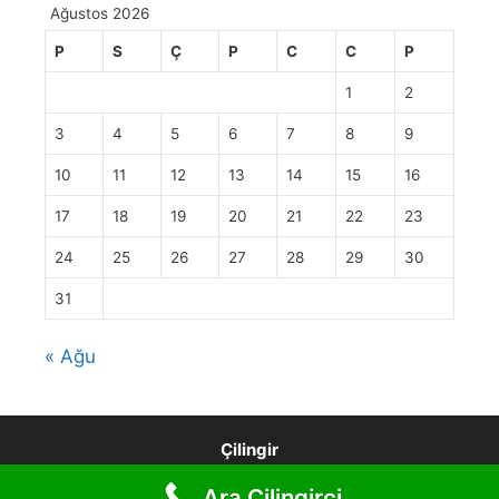
Ağustos 2026
P
S
Ç
P
C
C
P
1
2
3
4
5
6
7
8
9
10
11
12
13
14
15
16
17
18
19
20
21
22
23
24
25
26
27
28
29
30
31
« Ağu
Çilingir
Ara Çilingirci
© 2026 Türkiye Çilingir 4440193
• Built with
GeneratePress