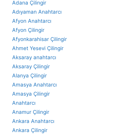
Adana Çilingir
Adıyaman Anahtarcı
Afyon Anahtarcı
Afyon Çilingir
Afyonkarahisar Çilingir
Ahmet Yesevi Çilingir
Aksaray anahtarcı
Aksaray Çilingir
Alanya Çilingir
Amasya Anahtarcı
Amasya Çilingir
Anahtarcı
Anamur Çilingir
Ankara Anahtarcı
Ankara Çilingir