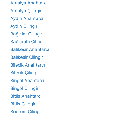
Antalya Anahtarcı
Antalya Çilingir
Aydın Anahtarcı
Aydın Çilingir
Bağcılar Çilingir
Bağlaraltı Çilingi
Balıkesir Anahtarcı
Balıkesir Çilingir
Bilecik Anahtarcı
Bilecik Çilingir
Bingöl Anahtarcı
Bingöl Çilingir
Bitlis Anahtarcı
Bitlis Çilingir
Bodrum Çilingir