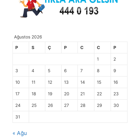
Ağustos 2026
P
S
Ç
P
C
C
P
1
2
3
4
5
6
7
8
9
10
11
12
13
14
15
16
17
18
19
20
21
22
23
24
25
26
27
28
29
30
31
« Ağu