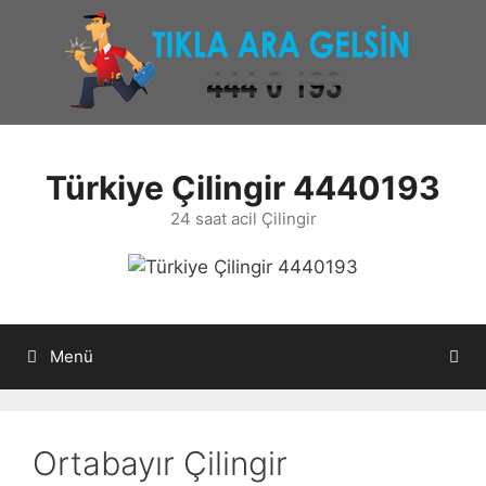
İçeriğe
atla
Türkiye Çilingir 4440193
24 saat acil Çilingir
Menü
Ortabayır Çilingir