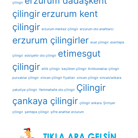
erzurum dadaşkent
çilingir
çilingir
erzurum kent
çilingir
erzurum merkez çilingir
erzurum oto anahtarcı
erzurum çilingirler
esat çilingir
esertepe
etimesgut
çilingir
eskişehir oto çilingir
çilingir
etlik çilingir
keçiören çilingir
Kırkkonaklar çilingir
pursaklar çilingir
sincan çilingir fiyatları
sincan çilingir sincan/ankara
Çilingir
yakutiye çilingir
Yenimahalle oto çilingir
çankaya çilingir
çilingir ankara
Şirinyer
çilingir
şentepe çilingir
şifre anahtar erzurum