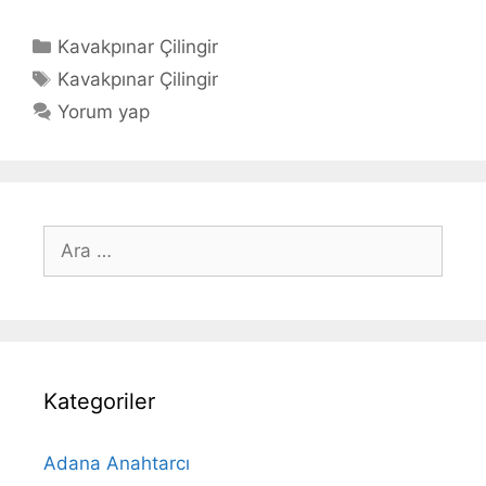
Kategoriler
Kavakpınar Çilingir
Etiketler
Kavakpınar Çilingir
Yorum yap
için
ara
Kategoriler
Adana Anahtarcı