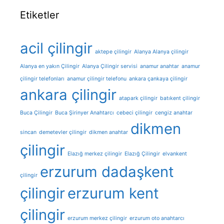
Etiketler
acil çilingir
aktepe çilingir
Alanya Alanya çilingir
Alanya en yakın Çilingir
Alanya Çilingir servisi
anamur anahtar
anamur
çilingir telefonları
anamur çilingir telefonu
ankara çankaya çilingir
ankara çilingir
atapark çilingir
batıkent çilingir
Buca Çilingir
Buca Şirinyer Anahtarcı
cebeci çilingir
cengiz anahtar
dikmen
sincan
demetevler çilingir
dikmen anahtar
çilingir
Elazığ merkez çilingir
Elazığ Çilingir
elvankent
erzurum dadaşkent
çilingir
çilingir
erzurum kent
çilingir
erzurum merkez çilingir
erzurum oto anahtarcı