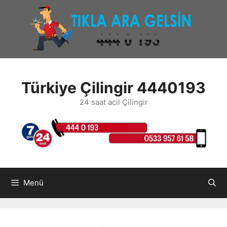
İçeriğe
atla
Türkiye Çilingir 4440193
24 saat acil Çilingir
Menü