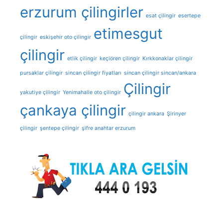
erzurum çilingirler
esat çilingir
esertepe
etimesgut
çilingir
eskişehir oto çilingir
çilingir
etlik çilingir
keçiören çilingir
Kırkkonaklar çilingir
pursaklar çilingir
sincan çilingir fiyatları
sincan çilingir sincan/ankara
Çilingir
yakutiye çilingir
Yenimahalle oto çilingir
çankaya çilingir
çilingir ankara
Şirinyer
çilingir
şentepe çilingir
şifre anahtar erzurum