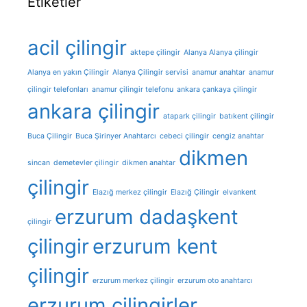
Etiketler
acil çilingir
aktepe çilingir
Alanya Alanya çilingir
Alanya en yakın Çilingir
Alanya Çilingir servisi
anamur anahtar
anamur
çilingir telefonları
anamur çilingir telefonu
ankara çankaya çilingir
ankara çilingir
atapark çilingir
batıkent çilingir
Buca Çilingir
Buca Şirinyer Anahtarcı
cebeci çilingir
cengiz anahtar
dikmen
sincan
demetevler çilingir
dikmen anahtar
çilingir
Elazığ merkez çilingir
Elazığ Çilingir
elvankent
erzurum dadaşkent
çilingir
çilingir
erzurum kent
çilingir
erzurum merkez çilingir
erzurum oto anahtarcı
erzurum çilingirler