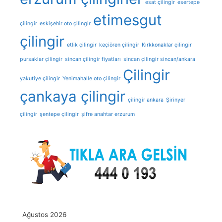
esat çilingir
esertepe
etimesgut
çilingir
eskişehir oto çilingir
çilingir
etlik çilingir
keçiören çilingir
Kırkkonaklar çilingir
pursaklar çilingir
sincan çilingir fiyatları
sincan çilingir sincan/ankara
Çilingir
yakutiye çilingir
Yenimahalle oto çilingir
çankaya çilingir
çilingir ankara
Şirinyer
çilingir
şentepe çilingir
şifre anahtar erzurum
Ağustos 2026