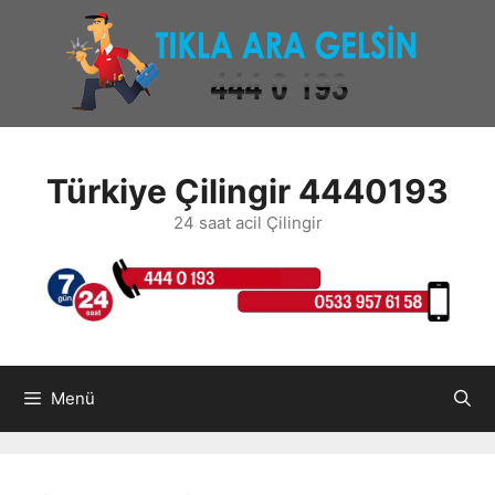
İçeriğe
atla
Türkiye Çilingir 4440193
24 saat acil Çilingir
Menü