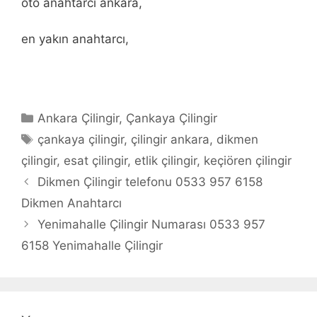
oto anahtarcı ankara,
en yakın anahtarcı,
Kategoriler
Ankara Çilingir
,
Çankaya Çilingir
Etiketler
çankaya çilingir
,
çilingir ankara
,
dikmen
çilingir
,
esat çilingir
,
etlik çilingir
,
keçiören çilingir
Yazı
Dikmen Çilingir telefonu 0533 957 6158
dolaşımı
Dikmen Anahtarcı
Yenimahalle Çilingir Numarası 0533 957
6158 Yenimahalle Çilingir