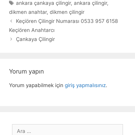
Etiketler
ankara çankaya çilingir
,
ankara çilingir
,
dikmen anahtar
,
dikmen çilingir
Yazı
Keçiören Çilingir Numarası 0533 957 6158
dolaşımı
Keçiören Anahtarcı
Çankaya Çilingir
Yorum yapın
Yorum yapabilmek için
giriş yapmalısınız
.
için
ara