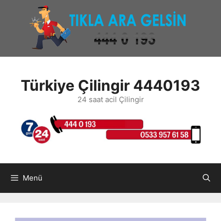
İçeriğe
atla
Türkiye Çilingir 4440193
24 saat acil Çilingir
Menü