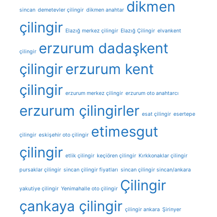
dikmen
sincan
demetevler çilingir
dikmen anahtar
çilingir
Elazığ merkez çilingir
Elazığ Çilingir
elvankent
erzurum dadaşkent
çilingir
çilingir
erzurum kent
çilingir
erzurum merkez çilingir
erzurum oto anahtarcı
erzurum çilingirler
esat çilingir
esertepe
etimesgut
çilingir
eskişehir oto çilingir
çilingir
etlik çilingir
keçiören çilingir
Kırkkonaklar çilingir
pursaklar çilingir
sincan çilingir fiyatları
sincan çilingir sincan/ankara
Çilingir
yakutiye çilingir
Yenimahalle oto çilingir
çankaya çilingir
çilingir ankara
Şirinyer