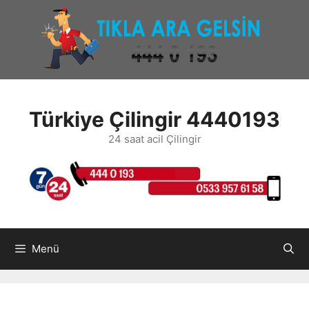
İçeriğe
atla
Türkiye Çilingir 4440193
24 saat acil Çilingir
Menü