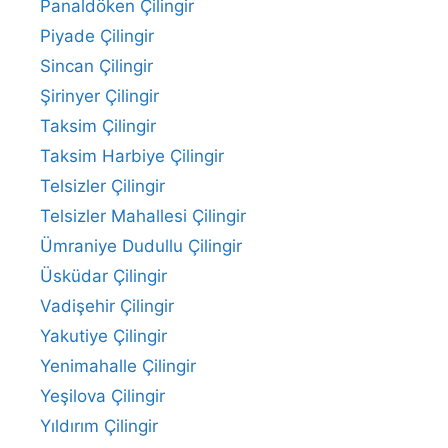
Panaldöken Çilingir
Piyade Çilingir
Sincan Çilingir
Şirinyer Çilingir
Taksim Çilingir
Taksim Harbiye Çilingir
Telsizler Çilingir
Telsizler Mahallesi Çilingir
Ümraniye Dudullu Çilingir
Üsküdar Çilingir
Vadişehir Çilingir
Yakutiye Çilingir
Yenimahalle Çilingir
Yeşilova Çilingir
Yıldırım Çilingir