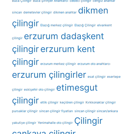
Buca Çilingir
Buca Şirinyer Anahtarcı
cebeci çilingir
cengiz anahtar
dikmen
sincan
demetevler çilingir
dikmen anahtar
çilingir
Elazığ merkez çilingir
Elazığ Çilingir
elvankent
erzurum dadaşkent
çilingir
çilingir
erzurum kent
çilingir
erzurum merkez çilingir
erzurum oto anahtarcı
erzurum çilingirler
esat çilingir
esertepe
etimesgut
çilingir
eskişehir oto çilingir
çilingir
etlik çilingir
keçiören çilingir
Kırkkonaklar çilingir
pursaklar çilingir
sincan çilingir fiyatları
sincan çilingir sincan/ankara
Çilingir
yakutiye çilingir
Yenimahalle oto çilingir
çankaya çilingir