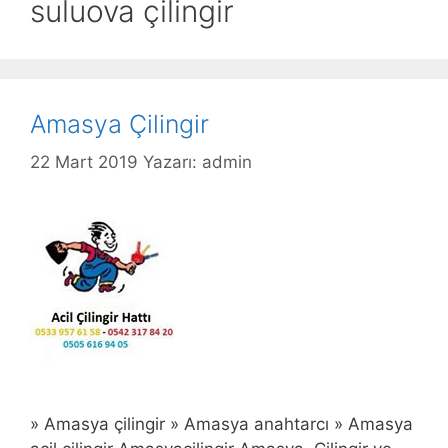
suluova çilingir
Amasya Çilingir
22 Mart 2019
Yazarı:
admin
» Amasya çilingir » Amasya anahtarcı » Amasya