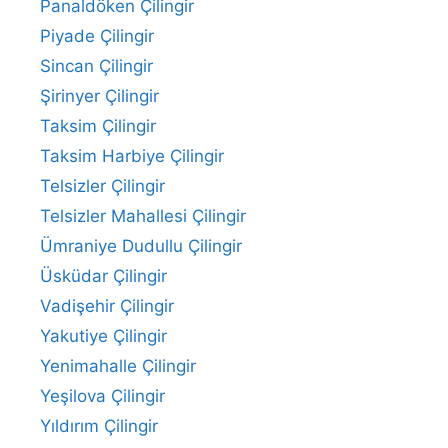
Panaldöken Çilingir
Piyade Çilingir
Sincan Çilingir
Şirinyer Çilingir
Taksim Çilingir
Taksim Harbiye Çilingir
Telsizler Çilingir
Telsizler Mahallesi Çilingir
Ümraniye Dudullu Çilingir
Üsküdar Çilingir
Vadişehir Çilingir
Yakutiye Çilingir
Yenimahalle Çilingir
Yeşilova Çilingir
Yıldırım Çilingir