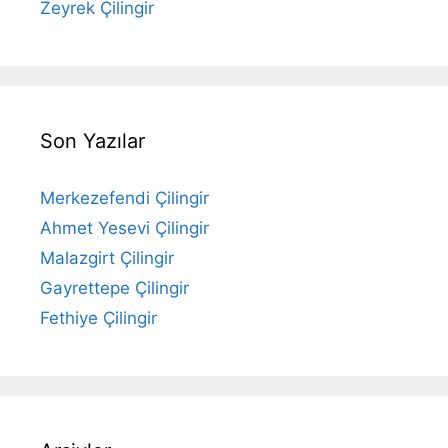
Zeyrek Çilingir
Son Yazılar
Merkezefendi Çilingir
Ahmet Yesevi Çilingir
Malazgirt Çilingir
Gayrettepe Çilingir
Fethiye Çilingir