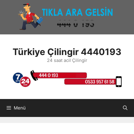
İçeriğe
atla
Türkiye Çilingir 4440193
24 saat acil Çilingir
Menü