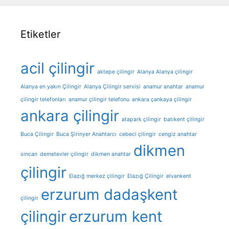
Etiketler
acil çilingir
aktepe çilingir
Alanya Alanya çilingir
Alanya en yakın Çilingir
Alanya Çilingir servisi
anamur anahtar
anamur
çilingir telefonları
anamur çilingir telefonu
ankara çankaya çilingir
ankara çilingir
atapark çilingir
batıkent çilingir
Buca Çilingir
Buca Şirinyer Anahtarcı
cebeci çilingir
cengiz anahtar
dikmen
sincan
demetevler çilingir
dikmen anahtar
çilingir
Elazığ merkez çilingir
Elazığ Çilingir
elvankent
erzurum dadaşkent
çilingir
çilingir
erzurum kent