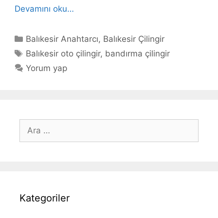
Devamını oku…
Kategoriler
Balıkesir Anahtarcı
,
Balıkesir Çilingir
Etiketler
Balıkesir oto çilingir
,
bandırma çilingir
Yorum yap
için
ara
Kategoriler