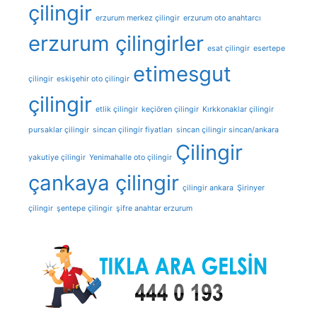
çilingir
erzurum merkez çilingir
erzurum oto anahtarcı
erzurum çilingirler
esat çilingir
esertepe
etimesgut
çilingir
eskişehir oto çilingir
çilingir
etlik çilingir
keçiören çilingir
Kırkkonaklar çilingir
pursaklar çilingir
sincan çilingir fiyatları
sincan çilingir sincan/ankara
Çilingir
yakutiye çilingir
Yenimahalle oto çilingir
çankaya çilingir
çilingir ankara
Şirinyer
çilingir
şentepe çilingir
şifre anahtar erzurum