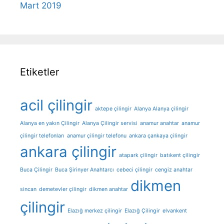
Mart 2019
Etiketler
acil çilingir
aktepe çilingir
Alanya Alanya çilingir
Alanya en yakın Çilingir
Alanya Çilingir servisi
anamur anahtar
anamur
çilingir telefonları
anamur çilingir telefonu
ankara çankaya çilingir
ankara çilingir
atapark çilingir
batıkent çilingir
Buca Çilingir
Buca Şirinyer Anahtarcı
cebeci çilingir
cengiz anahtar
dikmen
sincan
demetevler çilingir
dikmen anahtar
çilingir
Elazığ merkez çilingir
Elazığ Çilingir
elvankent