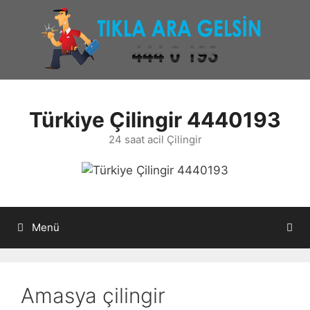
İçeriğe
atla
Türkiye Çilingir 4440193
24 saat acil Çilingir
Menü
Amasya çilingir