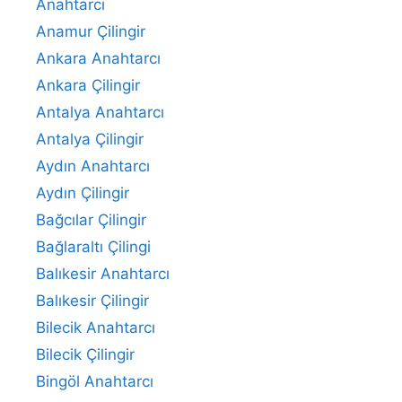
Anahtarcı
Anamur Çilingir
Ankara Anahtarcı
Ankara Çilingir
Antalya Anahtarcı
Antalya Çilingir
Aydın Anahtarcı
Aydın Çilingir
Bağcılar Çilingir
Bağlaraltı Çilingi
Balıkesir Anahtarcı
Balıkesir Çilingir
Bilecik Anahtarcı
Bilecik Çilingir
Bingöl Anahtarcı