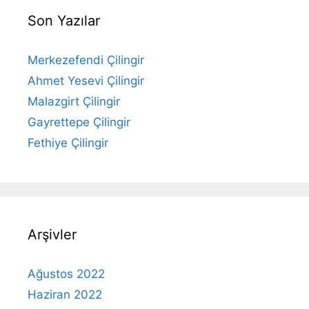
Son Yazılar
Merkezefendi Çilingir
Ahmet Yesevi Çilingir
Malazgirt Çilingir
Gayrettepe Çilingir
Fethiye Çilingir
Arşivler
Ağustos 2022
Haziran 2022