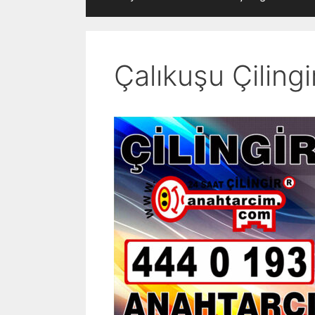
Çalıkuşu Çilingi