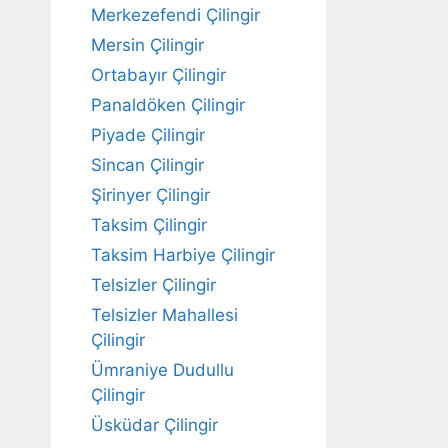
Merkezefendi Çilingir
Mersin Çilingir
Ortabayır Çilingir
Panaldöken Çilingir
Piyade Çilingir
Sincan Çilingir
Şirinyer Çilingir
Taksim Çilingir
Taksim Harbiye Çilingir
Telsizler Çilingir
Telsizler Mahallesi
Çilingir
Ümraniye Dudullu
Çilingir
Üsküdar Çilingir