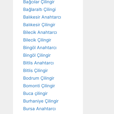
Bağcılar Çilingir
Bağlaraltı Çilingi
Balıkesir Anahtarcı
Balıkesir Çilingir
Bilecik Anahtarcı
Bilecik Çilingir
Bingöl Anahtarcı
Bingöl Çilingir
Bitlis Anahtarcı
Bitlis Çilingir
Bodrum Çilingir
Bomonti Çilingir
Buca çilingir
Burhaniye Çilingir
Bursa Anahtarcı