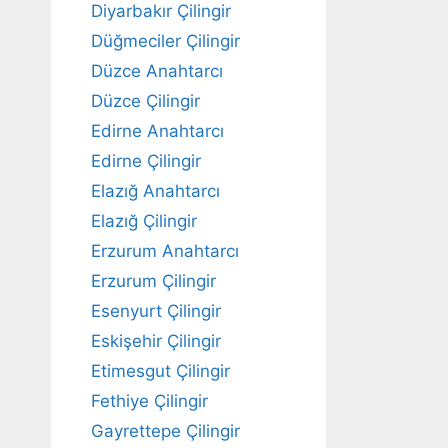
Diyarbakır Çilingir
Düğmeciler Çilingir
Düzce Anahtarcı
Düzce Çilingir
Edirne Anahtarcı
Edirne Çilingir
Elazığ Anahtarcı
Elazığ Çilingir
Erzurum Anahtarcı
Erzurum Çilingir
Esenyurt Çilingir
Eskişehir Çilingir
Etimesgut Çilingir
Fethiye Çilingir
Gayrettepe Çilingir