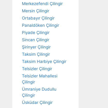
Merkezefendi Çilingir
Mersin Çilingir
Ortabayır Çilingir
Panaldöken Çilingir
Piyade Çilingir
Sincan Çilingir
Şirinyer Çilingir
Taksim Çilingir
Taksim Harbiye Çilingir
Telsizler Çilingir
Telsizler Mahallesi
Çilingir
Ümraniye Dudullu
Çilingir
Üsküdar Çilingir