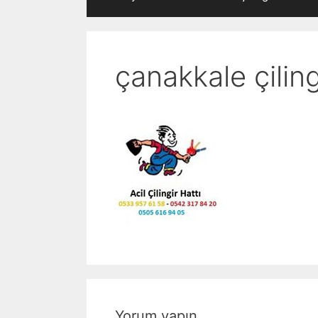
çanakkale çiling
Yorum yapın