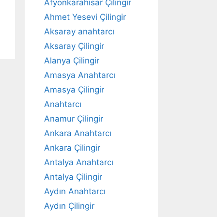
Afyonkarahisar Çilingir
Ahmet Yesevi Çilingir
Aksaray anahtarcı
Aksaray Çilingir
Alanya Çilingir
Amasya Anahtarcı
Amasya Çilingir
Anahtarcı
Anamur Çilingir
Ankara Anahtarcı
Ankara Çilingir
Antalya Anahtarcı
Antalya Çilingir
Aydın Anahtarcı
Aydın Çilingir