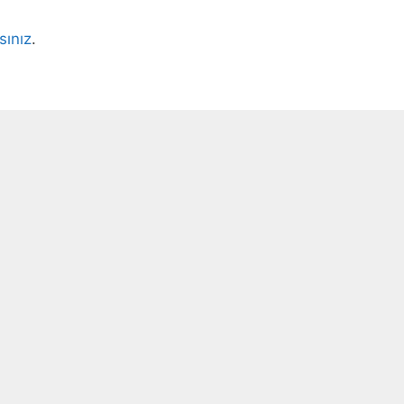
sınız
.