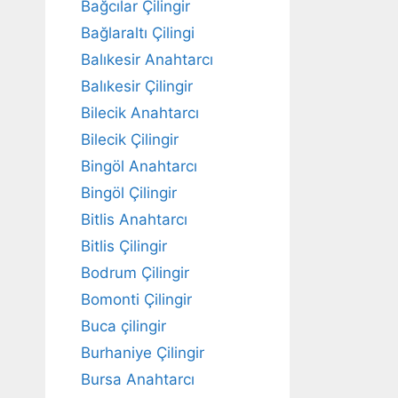
Bağcılar Çilingir
Bağlaraltı Çilingi
Balıkesir Anahtarcı
Balıkesir Çilingir
Bilecik Anahtarcı
Bilecik Çilingir
Bingöl Anahtarcı
Bingöl Çilingir
Bitlis Anahtarcı
Bitlis Çilingir
Bodrum Çilingir
Bomonti Çilingir
Buca çilingir
Burhaniye Çilingir
Bursa Anahtarcı