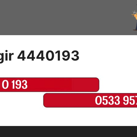
ngir 4440193