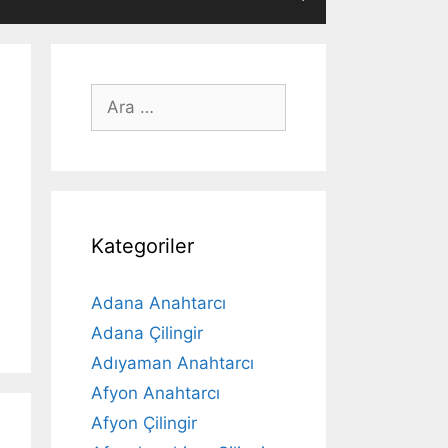
için
ara
Kategoriler
Adana Anahtarcı
Adana Çilingir
Adıyaman Anahtarcı
Afyon Anahtarcı
Afyon Çilingir