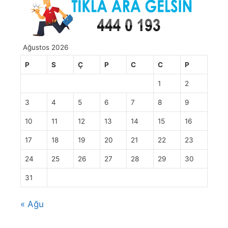
Ağustos 2026
P
S
Ç
P
C
C
P
1
2
3
4
5
6
7
8
9
10
11
12
13
14
15
16
17
18
19
20
21
22
23
24
25
26
27
28
29
30
31
« Ağu