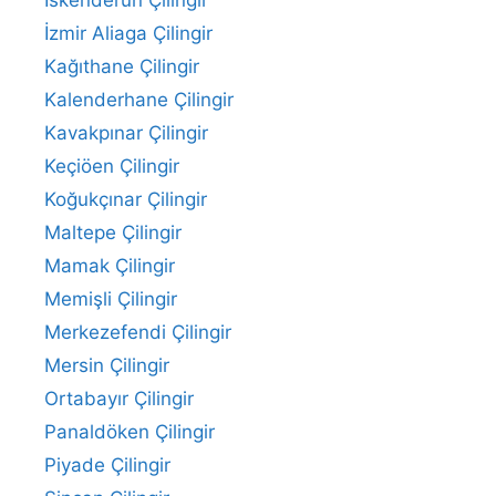
İskenderun Çilingir
İzmir Aliaga Çilingir
Kağıthane Çilingir
Kalenderhane Çilingir
Kavakpınar Çilingir
Keçiöen Çilingir
Koğukçınar Çilingir
Maltepe Çilingir
Mamak Çilingir
Memişli Çilingir
Merkezefendi Çilingir
Mersin Çilingir
Ortabayır Çilingir
Panaldöken Çilingir
Piyade Çilingir