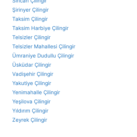
Sincan Çilingir
Şirinyer Çilingir
Taksim Çilingir
Taksim Harbiye Çilingir
Telsizler Çilingir
Telsizler Mahallesi Çilingir
Ümraniye Dudullu Çilingir
Üsküdar Çilingir
Vadişehir Çilingir
Yakutiye Çilingir
Yenimahalle Çilingir
Yeşilova Çilingir
Yıldırım Çilingir
Zeyrek Çilingir