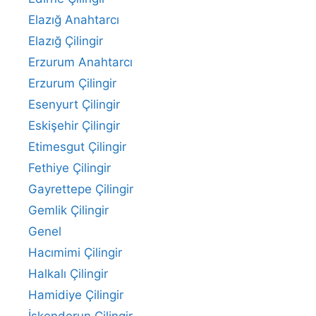
Elazığ Anahtarcı
Elazığ Çilingir
Erzurum Anahtarcı
Erzurum Çilingir
Esenyurt Çilingir
Eskişehir Çilingir
Etimesgut Çilingir
Fethiye Çilingir
Gayrettepe Çilingir
Gemlik Çilingir
Genel
Hacımimi Çilingir
Halkalı Çilingir
Hamidiye Çilingir