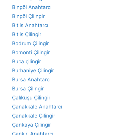
Bingöl Anahtarcı
Bingöl Çilingir
Bitlis Anahtarcı
Bitlis Çilingir
Bodrum Çilingir
Bomonti Çilingir
Buca çilingir
Burhaniye Çilingir
Bursa Anahtarcı
Bursa Çilingir
Çalıkuşu Çilingir
Çanakkale Anahtarcı
Çanakkale Çilingir
Çankaya Çilingir
Çankırı Anahtarcı