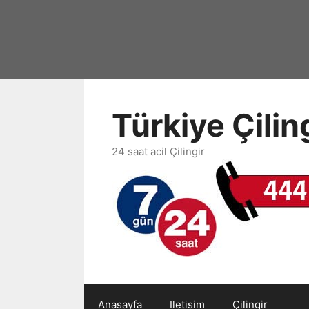
İçeriğe
atla
Türkiye Çili
24 saat acil Çilingir
Anasayfa
Iletisim
Çilingir