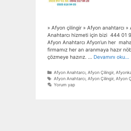
» Afyon çilingir » Afyon anahtarcı » A
Anahtarcı hizmeti için bizi 444 01 
Afyon Anahtarcı Afyon’un her mahal
firmamız her an aranmaya hazır nöb
çözmeye hazırız. …
Devamını oku…
Kategoriler
Afyon Anahtarcı
,
Afyon Çilingir
,
Afyonka
Etiketler
Afyon Anahtarcı
,
Afyon Çilingir
,
Afyon Çi
Yorum yap