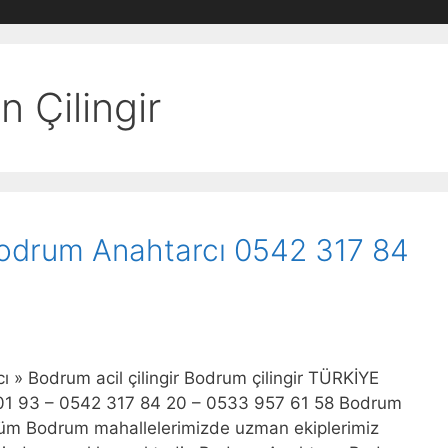
 Çilingir
Bodrum Anahtarcı 0542 317 84
ı » Bodrum acil çilingir Bodrum çilingir TÜRKİYE
 93 – 0542 317 84 20 – 0533 957 61 58 Bodrum
z tüm Bodrum mahallelerimizde uzman ekiplerimiz