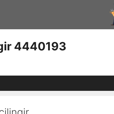
ngir 4440193
lingir