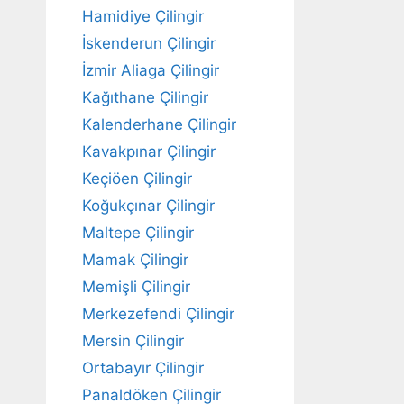
Hamidiye Çilingir
İskenderun Çilingir
İzmir Aliaga Çilingir
Kağıthane Çilingir
Kalenderhane Çilingir
Kavakpınar Çilingir
Keçiöen Çilingir
Koğukçınar Çilingir
Maltepe Çilingir
Mamak Çilingir
Memişli Çilingir
Merkezefendi Çilingir
Mersin Çilingir
Ortabayır Çilingir
Panaldöken Çilingir