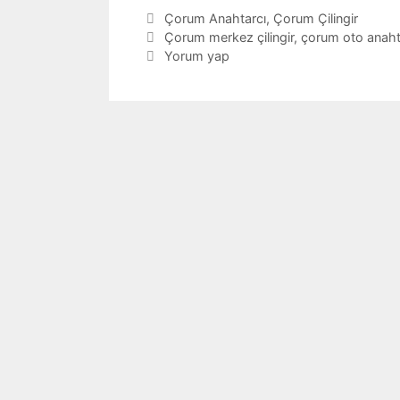
Kategoriler
Çorum Anahtarcı
,
Çorum Çilingir
Etiketler
Çorum merkez çilingir
,
çorum oto anaht
Yorum yap