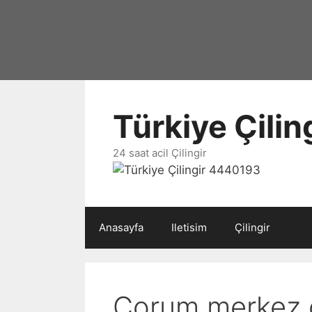
İçeriğe
atla
Türkiye Çili
24 saat acil Çilingir
Anasayfa
Iletisim
Çilingir
Çorum merkez çi