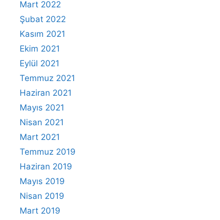
Mart 2022
Şubat 2022
Kasım 2021
Ekim 2021
Eylül 2021
Temmuz 2021
Haziran 2021
Mayıs 2021
Nisan 2021
Mart 2021
Temmuz 2019
Haziran 2019
Mayıs 2019
Nisan 2019
Mart 2019