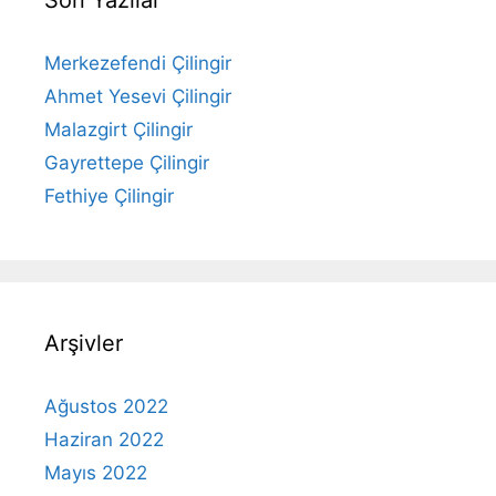
Son Yazılar
Merkezefendi Çilingir
Ahmet Yesevi Çilingir
Malazgirt Çilingir
Gayrettepe Çilingir
Fethiye Çilingir
Arşivler
Ağustos 2022
Haziran 2022
Mayıs 2022