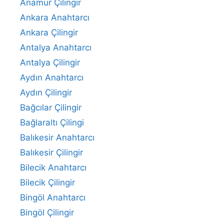
Anamur Çilingir
Ankara Anahtarcı
Ankara Çilingir
Antalya Anahtarcı
Antalya Çilingir
Aydın Anahtarcı
Aydın Çilingir
Bağcılar Çilingir
Bağlaraltı Çilingi
Balıkesir Anahtarcı
Balıkesir Çilingir
Bilecik Anahtarcı
Bilecik Çilingir
Bingöl Anahtarcı
Bingöl Çilingir