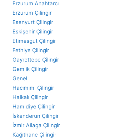
Erzurum Anahtarcı
Erzurum Çilingir
Esenyurt Çilingir
Eskişehir Çilingir
Etimesgut Çilingir
Fethiye Çilingir
Gayrettepe Çilingir
Gemlik Çilingir
Genel
Hacımimi Çilingir
Halkalı Çilingir
Hamidiye Çilingir
İskenderun Çilingir
İzmir Aliaga Çilingir
Kağıthane Çilingir