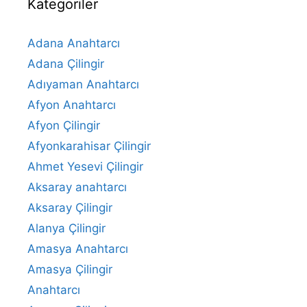
Kategoriler
Adana Anahtarcı
Adana Çilingir
Adıyaman Anahtarcı
Afyon Anahtarcı
Afyon Çilingir
Afyonkarahisar Çilingir
Ahmet Yesevi Çilingir
Aksaray anahtarcı
Aksaray Çilingir
Alanya Çilingir
Amasya Anahtarcı
Amasya Çilingir
Anahtarcı