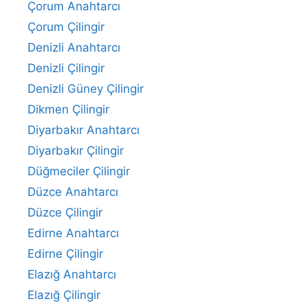
Çorum Anahtarcı
Çorum Çilingir
Denizli Anahtarcı
Denizli Çilingir
Denizli Güney Çilingir
Dikmen Çilingir
Diyarbakır Anahtarcı
Diyarbakır Çilingir
Düğmeciler Çilingir
Düzce Anahtarcı
Düzce Çilingir
Edirne Anahtarcı
Edirne Çilingir
Elazığ Anahtarcı
Elazığ Çilingir