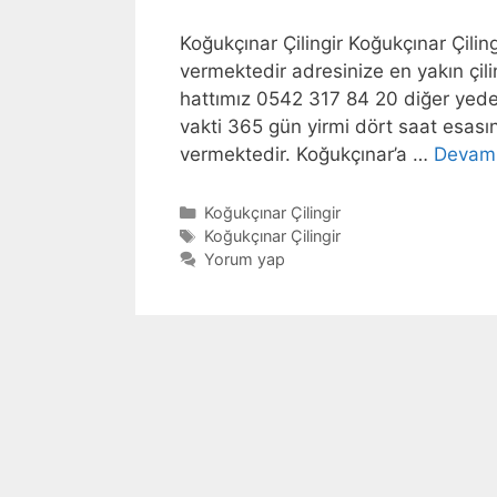
Koğukçınar Çilingir Koğukçınar Çili
vermektedir adresinize en yakın ç
hattımız 0542 317 84 20 diğer yed
vakti 365 gün yirmi dört saat esasın
vermektedir. Koğukçınar’a …
Devamı
Kategoriler
Koğukçınar Çilingir
Etiketler
Koğukçınar Çilingir
Yorum yap