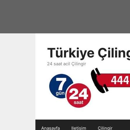
İçeriğe
atla
Türkiye Çili
24 saat acil Çilingir
Anasayfa
Iletisim
Çilingir