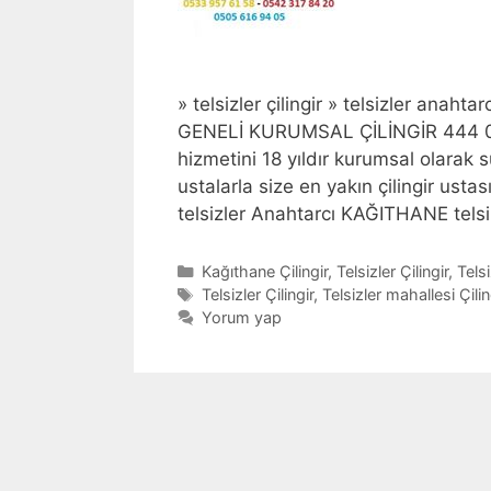
» telsizler çilingir » telsizler anahtarc
GENELİ KURUMSAL ÇİLİNGİR 444 01 9
hizmetini 18 yıldır kurumsal olarak 
ustalarla size en yakın çilingir usta
telsizler Anahtarcı KAĞITHANE tels
Kategoriler
Kağıthane Çilingir
,
Telsizler Çilingir
,
Telsi
Etiketler
Telsizler Çilingir
,
Telsizler mahallesi Çilin
Yorum yap