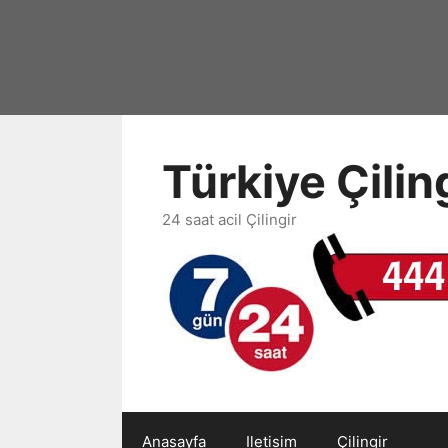
İçeriğe
atla
Türkiye Çili
24 saat acil Çilingir
Anasayfa
Iletisim
Çilingir