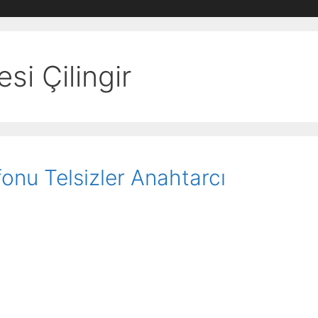
si Çilingir
efonu Telsizler Anahtarcı