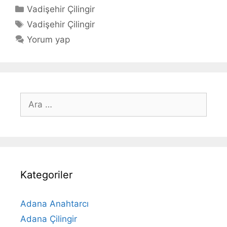
Kategoriler
Vadişehir Çilingir
Etiketler
Vadişehir Çilingir
Yorum yap
için
ara
Kategoriler
Adana Anahtarcı
Adana Çilingir