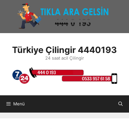
İçeriğe
atla
Türkiye Çilingir 4440193
24 saat acil Çilingir
Menü