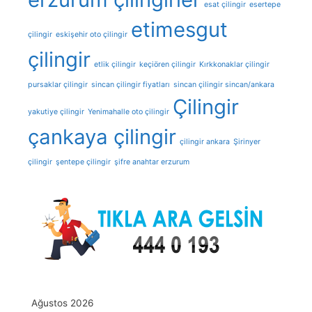
esat çilingir
esertepe
etimesgut
çilingir
eskişehir oto çilingir
çilingir
etlik çilingir
keçiören çilingir
Kırkkonaklar çilingir
pursaklar çilingir
sincan çilingir fiyatları
sincan çilingir sincan/ankara
Çilingir
yakutiye çilingir
Yenimahalle oto çilingir
çankaya çilingir
çilingir ankara
Şirinyer
çilingir
şentepe çilingir
şifre anahtar erzurum
Ağustos 2026