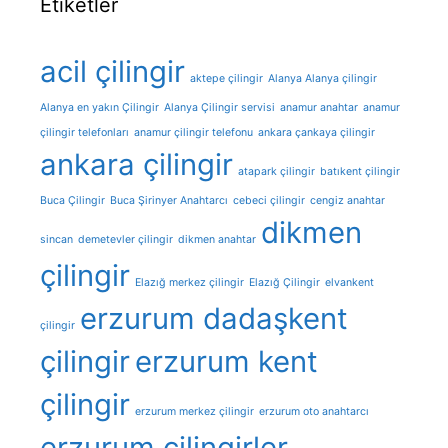
Etiketler
acil çilingir
aktepe çilingir
Alanya Alanya çilingir
Alanya en yakın Çilingir
Alanya Çilingir servisi
anamur anahtar
anamur
çilingir telefonları
anamur çilingir telefonu
ankara çankaya çilingir
ankara çilingir
atapark çilingir
batıkent çilingir
Buca Çilingir
Buca Şirinyer Anahtarcı
cebeci çilingir
cengiz anahtar
dikmen
sincan
demetevler çilingir
dikmen anahtar
çilingir
Elazığ merkez çilingir
Elazığ Çilingir
elvankent
erzurum dadaşkent
çilingir
çilingir
erzurum kent
çilingir
erzurum merkez çilingir
erzurum oto anahtarcı
erzurum çilingirler