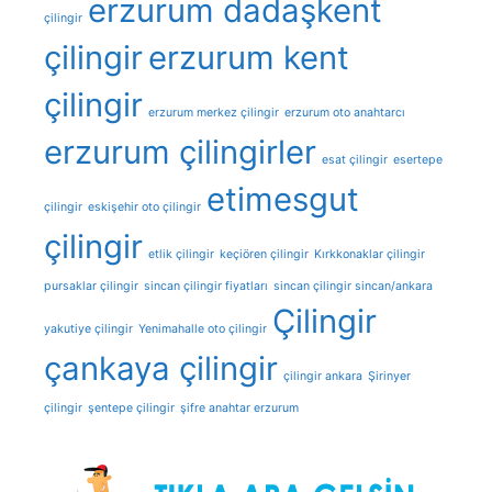
erzurum dadaşkent
çilingir
çilingir
erzurum kent
çilingir
erzurum merkez çilingir
erzurum oto anahtarcı
erzurum çilingirler
esat çilingir
esertepe
etimesgut
çilingir
eskişehir oto çilingir
çilingir
etlik çilingir
keçiören çilingir
Kırkkonaklar çilingir
pursaklar çilingir
sincan çilingir fiyatları
sincan çilingir sincan/ankara
Çilingir
yakutiye çilingir
Yenimahalle oto çilingir
çankaya çilingir
çilingir ankara
Şirinyer
çilingir
şentepe çilingir
şifre anahtar erzurum