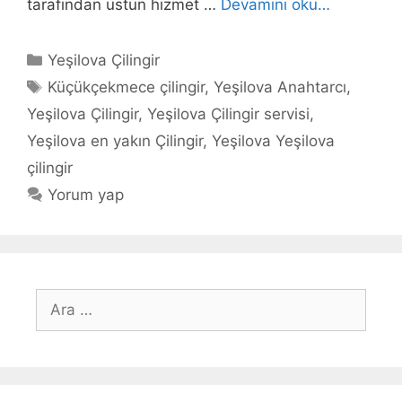
tarafından üstün hizmet …
Devamını oku…
Kategoriler
Yeşilova Çilingir
Etiketler
Küçükçekmece çilingir
,
Yeşilova Anahtarcı
,
Yeşilova Çilingir
,
Yeşilova Çilingir servisi
,
Yeşilova en yakın Çilingir
,
Yeşilova Yeşilova
çilingir
Yorum yap
için
ara