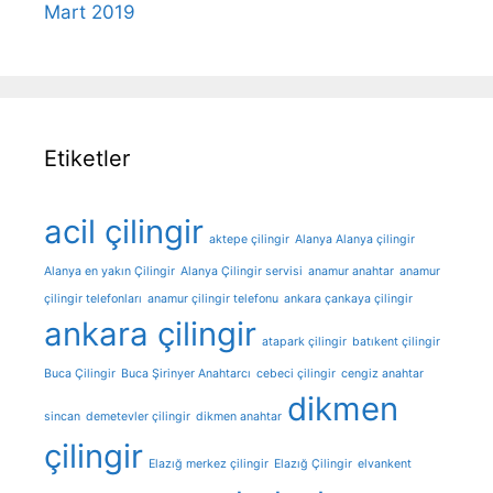
Mart 2019
Etiketler
acil çilingir
aktepe çilingir
Alanya Alanya çilingir
Alanya en yakın Çilingir
Alanya Çilingir servisi
anamur anahtar
anamur
çilingir telefonları
anamur çilingir telefonu
ankara çankaya çilingir
ankara çilingir
atapark çilingir
batıkent çilingir
Buca Çilingir
Buca Şirinyer Anahtarcı
cebeci çilingir
cengiz anahtar
dikmen
sincan
demetevler çilingir
dikmen anahtar
çilingir
Elazığ merkez çilingir
Elazığ Çilingir
elvankent