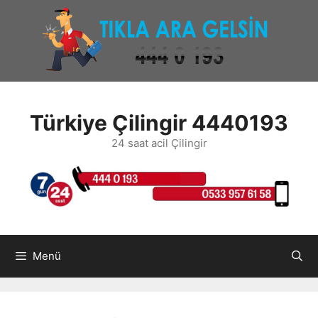
İçeriğe
atla
Türkiye Çilingir 4440193
24 saat acil Çilingir
Menü