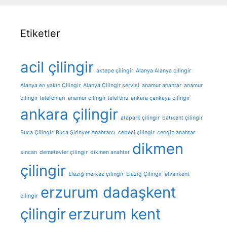
Etiketler
acil çilingir
aktepe çilingir
Alanya Alanya çilingir
Alanya en yakın Çilingir
Alanya Çilingir servisi
anamur anahtar
anamur
çilingir telefonları
anamur çilingir telefonu
ankara çankaya çilingir
ankara çilingir
atapark çilingir
batıkent çilingir
Buca Çilingir
Buca Şirinyer Anahtarcı
cebeci çilingir
cengiz anahtar
dikmen
sincan
demetevler çilingir
dikmen anahtar
çilingir
Elazığ merkez çilingir
Elazığ Çilingir
elvankent
erzurum dadaşkent
çilingir
çilingir
erzurum kent