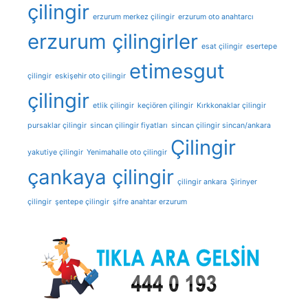
çilingir
erzurum merkez çilingir
erzurum oto anahtarcı
erzurum çilingirler
esat çilingir
esertepe
etimesgut
çilingir
eskişehir oto çilingir
çilingir
etlik çilingir
keçiören çilingir
Kırkkonaklar çilingir
pursaklar çilingir
sincan çilingir fiyatları
sincan çilingir sincan/ankara
Çilingir
yakutiye çilingir
Yenimahalle oto çilingir
çankaya çilingir
çilingir ankara
Şirinyer
çilingir
şentepe çilingir
şifre anahtar erzurum