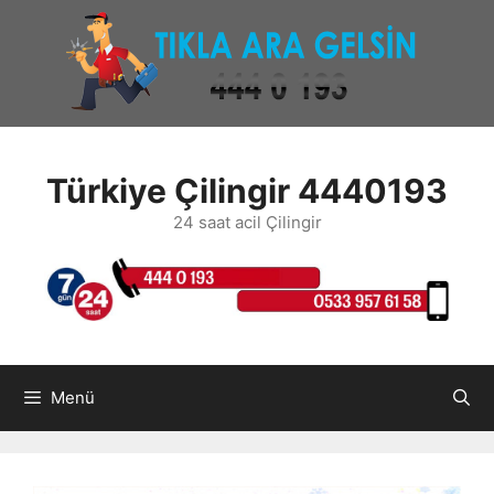
İçeriğe
atla
Türkiye Çilingir 4440193
24 saat acil Çilingir
Menü