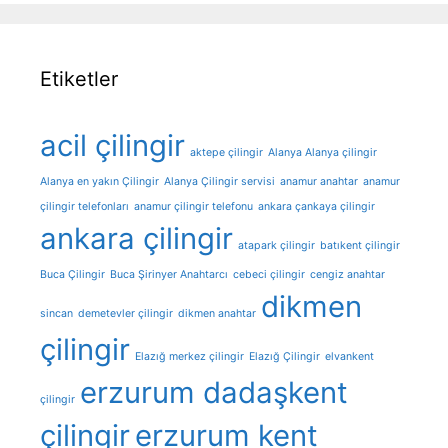
Etiketler
acil çilingir
aktepe çilingir
Alanya Alanya çilingir
Alanya en yakın Çilingir
Alanya Çilingir servisi
anamur anahtar
anamur
çilingir telefonları
anamur çilingir telefonu
ankara çankaya çilingir
ankara çilingir
atapark çilingir
batıkent çilingir
Buca Çilingir
Buca Şirinyer Anahtarcı
cebeci çilingir
cengiz anahtar
dikmen
sincan
demetevler çilingir
dikmen anahtar
çilingir
Elazığ merkez çilingir
Elazığ Çilingir
elvankent
erzurum dadaşkent
çilingir
çilingir
erzurum kent