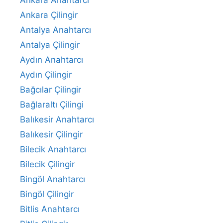
Ankara Anahtarcı
Ankara Çilingir
Antalya Anahtarcı
Antalya Çilingir
Aydın Anahtarcı
Aydın Çilingir
Bağcılar Çilingir
Bağlaraltı Çilingi
Balıkesir Anahtarcı
Balıkesir Çilingir
Bilecik Anahtarcı
Bilecik Çilingir
Bingöl Anahtarcı
Bingöl Çilingir
Bitlis Anahtarcı