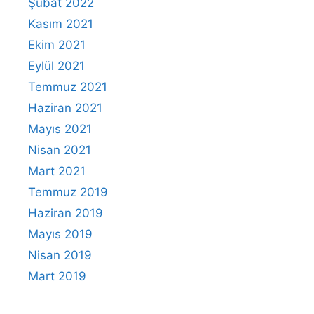
Şubat 2022
Kasım 2021
Ekim 2021
Eylül 2021
Temmuz 2021
Haziran 2021
Mayıs 2021
Nisan 2021
Mart 2021
Temmuz 2019
Haziran 2019
Mayıs 2019
Nisan 2019
Mart 2019