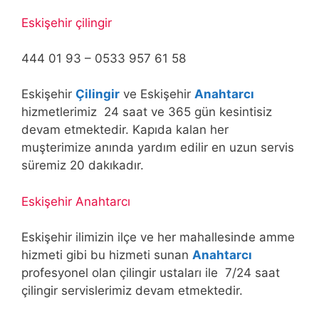
Eskişehir çilingir
444 01 93 – 0533 957 61 58
Eskişehir
Çilingir
ve Eskişehir
Anahtarcı
hizmetlerimiz 24 saat ve 365 gün kesintisiz
devam etmektedir. Kapıda kalan her
muşterimize anında yardım edilir en uzun servis
süremiz 20 dakıkadır.
Eskişehir Anahtarcı
Eskişehir ilimizin ilçe ve her mahallesinde amme
hizmeti gibi bu hizmeti sunan
Anahtarcı
profesyonel olan çilingir ustaları ile 7/24 saat
çilingir servislerimiz devam etmektedir.