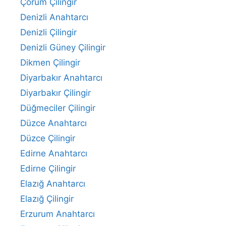
Çorum Çilingir
Denizli Anahtarcı
Denizli Çilingir
Denizli Güney Çilingir
Dikmen Çilingir
Diyarbakır Anahtarcı
Diyarbakır Çilingir
Düğmeciler Çilingir
Düzce Anahtarcı
Düzce Çilingir
Edirne Anahtarcı
Edirne Çilingir
Elazığ Anahtarcı
Elazığ Çilingir
Erzurum Anahtarcı