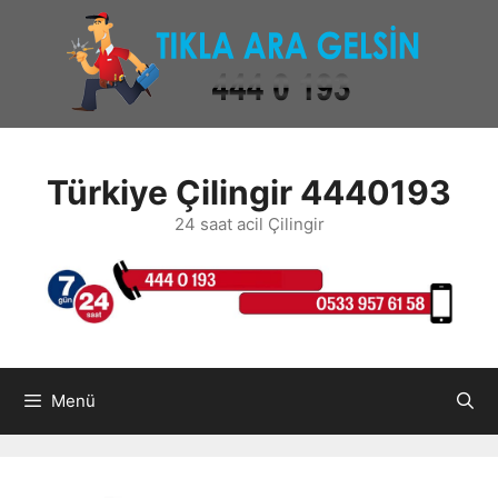
İçeriğe
atla
Türkiye Çilingir 4440193
24 saat acil Çilingir
Menü