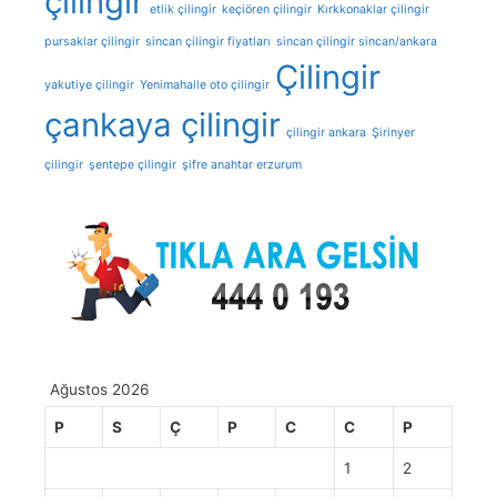
çilingir
etlik çilingir
keçiören çilingir
Kırkkonaklar çilingir
pursaklar çilingir
sincan çilingir fiyatları
sincan çilingir sincan/ankara
Çilingir
yakutiye çilingir
Yenimahalle oto çilingir
çankaya çilingir
çilingir ankara
Şirinyer
çilingir
şentepe çilingir
şifre anahtar erzurum
Ağustos 2026
P
S
Ç
P
C
C
P
1
2