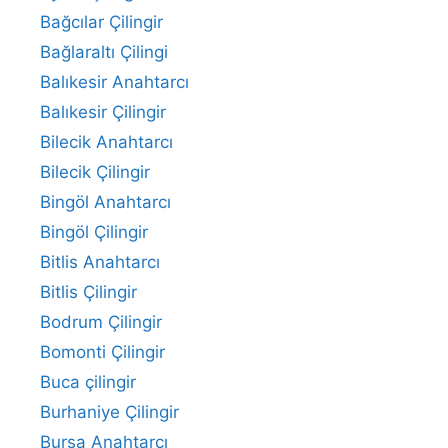
Bağcılar Çilingir
Bağlaraltı Çilingi
Balıkesir Anahtarcı
Balıkesir Çilingir
Bilecik Anahtarcı
Bilecik Çilingir
Bingöl Anahtarcı
Bingöl Çilingir
Bitlis Anahtarcı
Bitlis Çilingir
Bodrum Çilingir
Bomonti Çilingir
Buca çilingir
Burhaniye Çilingir
Bursa Anahtarcı