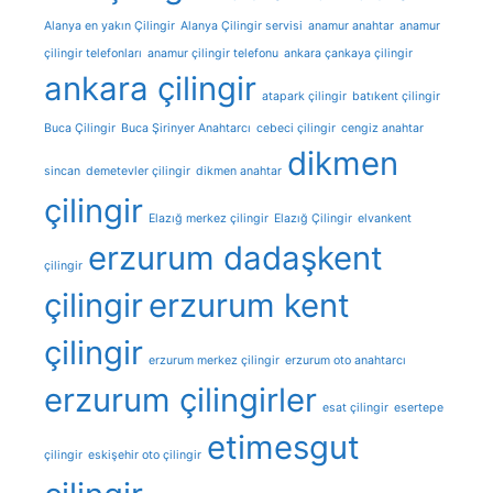
Alanya en yakın Çilingir
Alanya Çilingir servisi
anamur anahtar
anamur
çilingir telefonları
anamur çilingir telefonu
ankara çankaya çilingir
ankara çilingir
atapark çilingir
batıkent çilingir
Buca Çilingir
Buca Şirinyer Anahtarcı
cebeci çilingir
cengiz anahtar
dikmen
sincan
demetevler çilingir
dikmen anahtar
çilingir
Elazığ merkez çilingir
Elazığ Çilingir
elvankent
erzurum dadaşkent
çilingir
çilingir
erzurum kent
çilingir
erzurum merkez çilingir
erzurum oto anahtarcı
erzurum çilingirler
esat çilingir
esertepe
etimesgut
çilingir
eskişehir oto çilingir