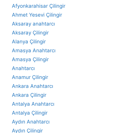
Afyonkarahisar Çilingir
Ahmet Yesevi Çilingir
Aksaray anahtarcı
Aksaray Çilingir
Alanya Çilingir
Amasya Anahtarcı
Amasya Çilingir
Anahtarcı
Anamur Çilingir
Ankara Anahtarcı
Ankara Çilingir
Antalya Anahtarcı
Antalya Çilingir
Aydın Anahtarcı
Aydın Çilingir