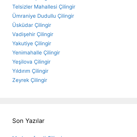
Telsizler Mahallesi Çilingir
Ümraniye Dudullu Çilingir
Üsküdar Çilingir
Vadişehir Çilingir
Yakutiye Çilingir
Yenimahalle Çilingir
Yeşilova Çilingir
Yıldırım Çilingir
Zeyrek Çilingir
Son Yazılar