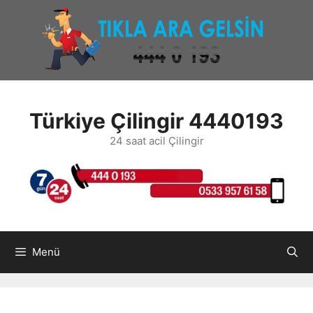
İçeriğe
atla
Türkiye Çilingir 4440193
24 saat acil Çilingir
Menü