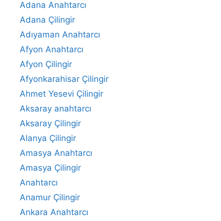
Adana Anahtarcı
Adana Çilingir
Adıyaman Anahtarcı
Afyon Anahtarcı
Afyon Çilingir
Afyonkarahisar Çilingir
Ahmet Yesevi Çilingir
Aksaray anahtarcı
Aksaray Çilingir
Alanya Çilingir
Amasya Anahtarcı
Amasya Çilingir
Anahtarcı
Anamur Çilingir
Ankara Anahtarcı