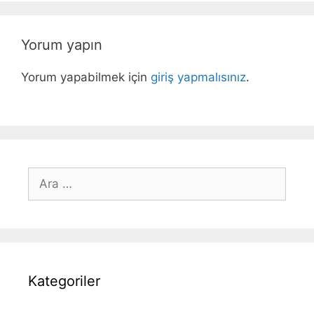
Yorum yapın
Yorum yapabilmek için
giriş yapmalısınız
.
için
ara
Kategoriler