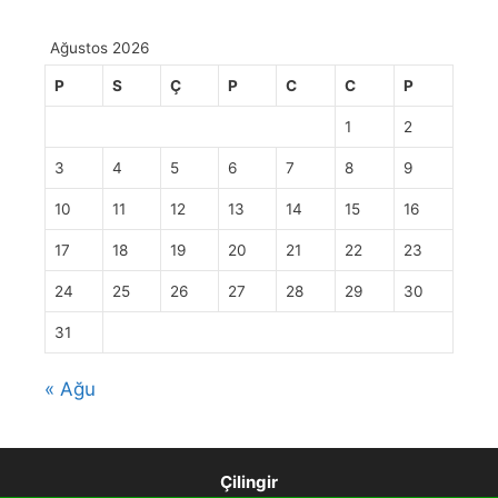
Ağustos 2026
P
S
Ç
P
C
C
P
1
2
3
4
5
6
7
8
9
10
11
12
13
14
15
16
17
18
19
20
21
22
23
24
25
26
27
28
29
30
31
« Ağu
Çilingir