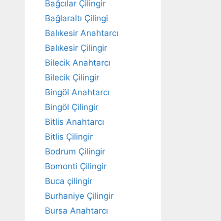
Bağcılar Çilingir
Bağlaraltı Çilingi
Balıkesir Anahtarcı
Balıkesir Çilingir
Bilecik Anahtarcı
Bilecik Çilingir
Bingöl Anahtarcı
Bingöl Çilingir
Bitlis Anahtarcı
Bitlis Çilingir
Bodrum Çilingir
Bomonti Çilingir
Buca çilingir
Burhaniye Çilingir
Bursa Anahtarcı