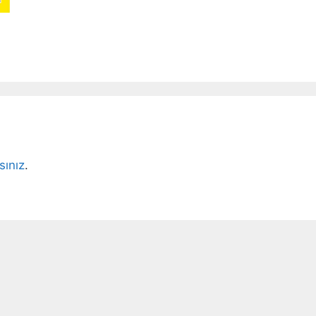
sınız
.