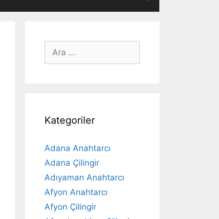
için
ara
Kategoriler
Adana Anahtarcı
Adana Çilingir
Adıyaman Anahtarcı
Afyon Anahtarcı
Afyon Çilingir