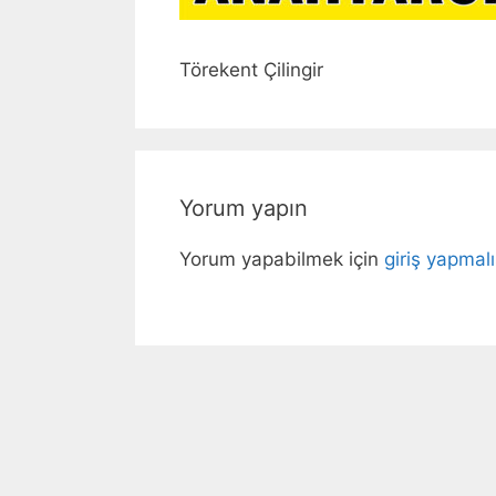
Törekent Çilingir
Yorum yapın
Yorum yapabilmek için
giriş yapmalı