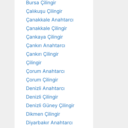
Bursa Çilingir
Çalıkuşu Çilingir
Çanakkale Anahtarcı
Çanakkale Çilingir
Çankaya Çilingir
Çankırı Anahtarcı
Çankırı Çilingir
Çilingir
Çorum Anahtarcı
Çorum Çilingir
Denizli Anahtarcı
Denizli Çilingir
Denizli Güney Çilingir
Dikmen Çilingir
Diyarbakır Anahtarcı