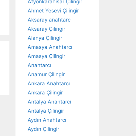
Afyonkarahisar Çilingir
Ahmet Yesevi Çilingir
Aksaray anahtarcı
Aksaray Çilingir
Alanya Çilingir
Amasya Anahtarcı
Amasya Çilingir
Anahtarcı
Anamur Çilingir
Ankara Anahtarcı
Ankara Çilingir
Antalya Anahtarcı
Antalya Çilingir
Aydın Anahtarcı
Aydın Çilingir