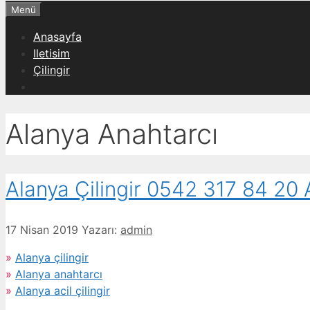
Menü
Anasayfa
Iletisim
Çilingir
Alanya Anahtarcı
Alanya Çilingir 0542 317 84 20 
17 Nisan 2019
Yazarı:
admin
»
Alanya çilingir
»
Alanya anahtarcı
»
Alanya acil çilingir