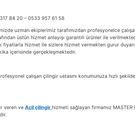
17 84 20 – 0533 957 61 58
izde uzman ekiplerimiz tarafımızdan profesyonelce çalışan 
ından üstün hizmet anlayışı garantili ürünler ile verilmektedi
omik fiyatlarla hizmet ile sizlere hizmet vermekten gurur duya
ika içerisinde gerçekleşmektedir.
rofesyonel çalışan çilingir ustasını konumunuza hızlı şekild
ır veren ve
Acil çilingir
hizmeti sağlayan firmamız MASTER K
ir.