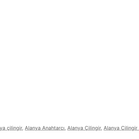
a çilingir
,
Alanya Anahtarcı
,
Alanya Çilingir
,
Alanya Çilingir