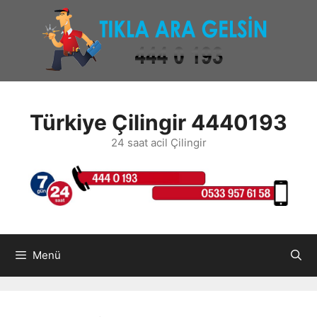
İçeriğe
atla
Türkiye Çilingir 4440193
24 saat acil Çilingir
Menü