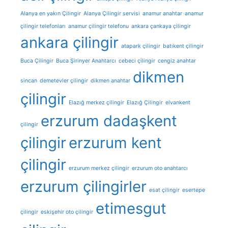
Alanya en yakın Çilingir
Alanya Çilingir servisi
anamur anahtar
anamur
çilingir telefonları
anamur çilingir telefonu
ankara çankaya çilingir
ankara çilingir
atapark çilingir
batıkent çilingir
Buca Çilingir
Buca Şirinyer Anahtarcı
cebeci çilingir
cengiz anahtar
dikmen
sincan
demetevler çilingir
dikmen anahtar
çilingir
Elazığ merkez çilingir
Elazığ Çilingir
elvankent
erzurum dadaşkent
çilingir
çilingir
erzurum kent
çilingir
erzurum merkez çilingir
erzurum oto anahtarcı
erzurum çilingirler
esat çilingir
esertepe
etimesgut
çilingir
eskişehir oto çilingir