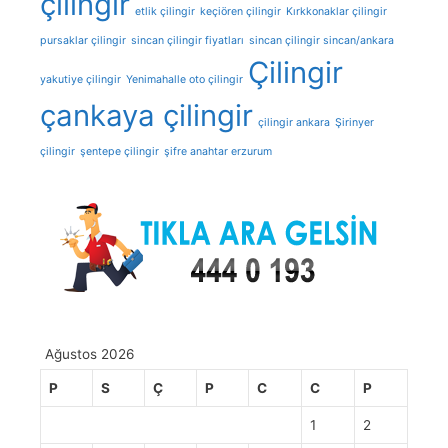
çilingir
etlik çilingir
keçiören çilingir
Kırkkonaklar çilingir
pursaklar çilingir
sincan çilingir fiyatları
sincan çilingir sincan/ankara
Çilingir
yakutiye çilingir
Yenimahalle oto çilingir
çankaya çilingir
çilingir ankara
Şirinyer
çilingir
şentepe çilingir
şifre anahtar erzurum
Ağustos 2026
P
S
Ç
P
C
C
P
1
2